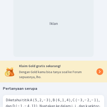
Iklan
Klaim Gold gratis sekarang!
Dengan Gold kamu bisa tanya soal ke Forum
sepuasnya, lho.
Pertanyaan serupa
Diketahui titik A ( 5 , 2 , − 3 ) , B ( 6 , 1 , 4 ) , C ( − 3 , − 2 , − 1 ) ,
dan D ( − 1 , − 4 , 13 ) . Nyatakan ke dalam i , j ​ , dan k vektor-