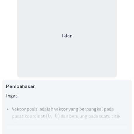
Iklan
Pembahasan
Ingat
Vektor posisi adalah vektor yang berpangkal pada
(
0
,
0
)
pusat koordinat
dan berujung pada suatu titik
(
,
)
x
y
−
(
)
(
)
(
)
x
x
x
x
a
b
a
b
−
=