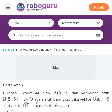
Masuk
Beranda
Diketahui koordinat titik A ( 5 , 0 ) dan koordina...
Iklan
Pertanyaan
A
(
5
,
0
)
Diketahui koordinat titik
dan koordinat titik
B
(
2
,
5
)
O
OA
=
. Titik
adalah titik pangkal. Jika vektor
a
OB
=
dan vektor
maka
adalah ….
b
−
a
b