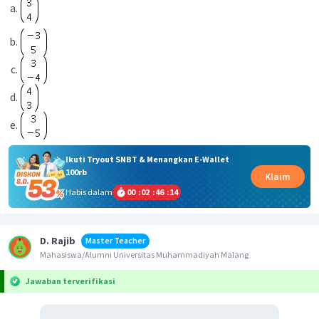
Ikuti Tryout SNBT & Menangkan E-Wallet
100rb
Klaim
Habis dalam
00
:
02
:
46
:
14
D. Rajib
Master Teacher
Mahasiswa/Alumni Universitas Muhammadiyah Malang
Jawaban terverifikasi