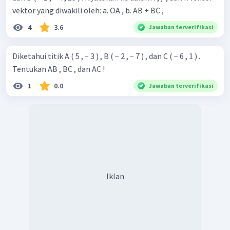
vektor yang diwakili oleh: a. OA , b. AB + BC ,
4
3.6
Jawaban terverifikasi
Diketahui titik A ( 5 , − 3 ) , B ( − 2 , − 7 ) , dan C ( − 6 , 1 ) .
Tentukan AB , BC , dan AC !
1
0.0
Jawaban terverifikasi
Iklan