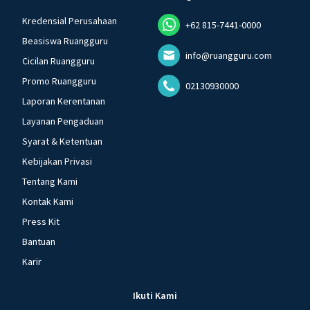
Kredensial Perusahaan
+62 815-7441-0000
Beasiswa Ruangguru
info@ruangguru.com
Cicilan Ruangguru
Promo Ruangguru
02130930000
Laporan Kerentanan
Layanan Pengaduan
Syarat & Ketentuan
Kebijakan Privasi
Tentang Kami
Kontak Kami
Press Kit
Bantuan
Karir
Ikuti Kami