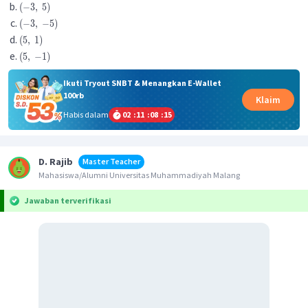
(
−
3
,
5
)
(
−
3
,
−
5
)
(
5
,
1
)
(
5
,
−
1
)
Ikuti Tryout SNBT & Menangkan E-Wallet
100rb
Klaim
Habis dalam
02
:
11
:
08
:
15
D. Rajib
Master Teacher
Mahasiswa/Alumni Universitas Muhammadiyah Malang
Jawaban terverifikasi