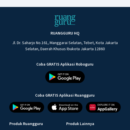
RUANGGURU HQ
Jl. Dr. Saharjo No.161, Manggarai Selatan, Tebet, Kota Jakarta
Selatan, Daerah Khusus Ibukota Jakarta 12860
Coba GRATIS Aplikasi Roboguru
Coba GRATIS Aplikasi Ruangguru
Produk Ruangguru
Produk Lainnya