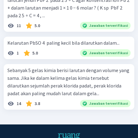
larutan jenuh PbF 2 ​ pada 2 5 ∘ C agar konsentrasi ion Pb 2
+ dalam larutan menjadi 1 × 1 0 − 6 molar ? ( K sp ​ PbF 2 ​
pada 2 5 ∘ C = 4 , ...
11
5.0
Jawaban terverifikasi
Kelarutan PbSO 4 ​ paling kecil bila dilarutkan dalam...
1
5.0
Jawaban terverifikasi
Sebanyak 5 gelas kimia berisi larutan dengan volume yang
sama. Jika ke dalam kelima gelas kimia tersebut
dilarutkan sejumlah perak klorida padat, perak klorida
padat akan paling mudah larut dalam gela...
14
3.8
Jawaban terverifikasi