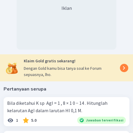
Iklan
Klaim Gold gratis sekarang!
Dengan Gold kamu bisa tanya soal ke Forum
sepuasnya, lho.
Pertanyaan serupa
Bila diketahui K sp ​ AgI = 1 , 8 × 1 0 − 14 . Hitunglah
kelarutan AgI dalam larutan HI 0,1 M.
1
5.0
Jawaban terverifikasi