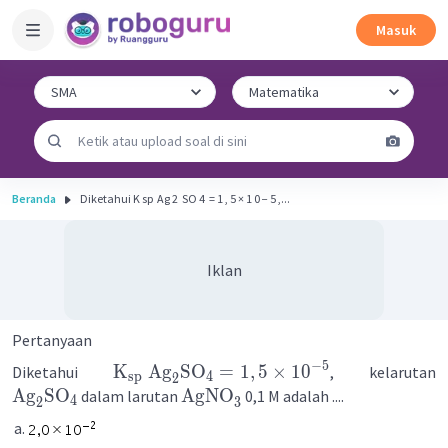
Masuk
Beranda
Diketahui K sp ​ Ag 2 ​ SO 4 ​ = 1 , 5 × 1 0 − 5 ,...
Iklan
Pertanyaan
−
5
K
Ag
SO
=
1
,
5
×
1
0
Diketahui
, kelarutan
sp
4
2
Ag
SO
AgNO
dalam larutan
0,1 M adalah ....
4
2
3