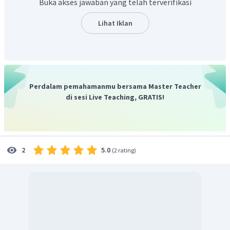
= (0,1 + 2s) mol/L
Buka akses jawaban yang telah terverifikasi
= s mol/L
Lihat Iklan
Oleh karena ion Ag dari
sangat sedikit jika
dibandingkan dengan ion Ag dari
, maka ion Ag dari
dapat diabaikan.
Perdalam pemahamanmu bersama Master Teacher
di sesi Live Teaching, GRATIS!
Jadi, jawaban yang tepat adalah C.
5.0
2
(
2 rating
)