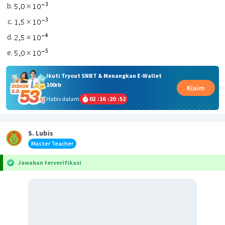
Ikuti Tryout SNBT & Menangkan E-Wallet
100rb
Klaim
Habis dalam
02
:
16
:
20
:
51
S. Lubis
Master Teacher
Jawaban terverifikasi