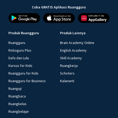
Coba GRATIS Aplikasi Ruangguru
Produk Ruangguru
Produk Lainnya
Ruangguru
Brain Academy Online
Roboguru Plus
English Academy
Dafa dan Lulu
Skill Academy
Kursus for Kids
Ruangkerja
Ruangguru for Kids
Schoters
Ruangguru for Business
Kalananti
Ruanguji
Ruangbaca
Ruangkelas
Ruangbelajar