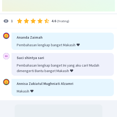
mengalami oksidasi. Nilai
. Seharusnya,
mengalami reaksi reduksi dan
mengalami oksidasi.
Reaksi E dapat terjadi, karena nilai
, sehingga
4.6
1
(
9 rating
)
mengalami reduksi sedangkan
mengalami oksidasi.
Jadi, jawaban yang benar adalah E.
Ananda Zaimah
Pembahasan lengkap banget Makasih ❤️
Suci shintya sari
Pembahasan lengkap banget Ini yang aku cari! Mudah
dimengerti Bantu banget Makasih ❤️
Annisa Zakiatul Mughniati Alzamri
Makasih ❤️