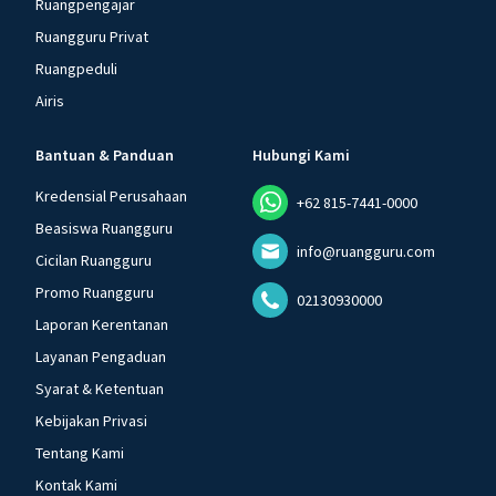
Ruangpengajar
Ruangguru Privat
Ruangpeduli
Airis
Bantuan & Panduan
Hubungi Kami
Kredensial Perusahaan
+62 815-7441-0000
Beasiswa Ruangguru
info@ruangguru.com
Cicilan Ruangguru
Promo Ruangguru
02130930000
Laporan Kerentanan
Layanan Pengaduan
Syarat & Ketentuan
Kebijakan Privasi
Tentang Kami
Kontak Kami