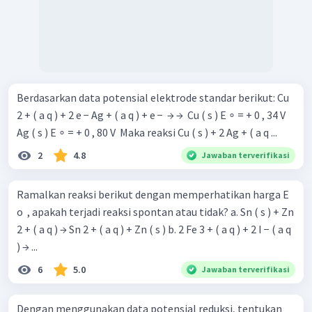
Berdasarkan data potensial elektrode standar berikut: Cu
2 + ( a q ) + 2 e − Ag + ( a q ) + e − ​ → → ​ Cu ( s ) E ∘ = + 0 , 34 V
Ag ( s ) E ∘ = + 0 , 80 V ​ Maka reaksi Cu ( s ) + 2 Ag + ( a q ...
2
4.8
Jawaban terverifikasi
Ramalkan reaksi berikut dengan memperhatikan harga E
o ​ , apakah terjadi reaksi spontan atau tidak? a. Sn ( s ) + Zn
2 + ( a q ) → Sn 2 + ( a q ) + Zn ( s ) b. 2 Fe 3 + ( a q ) + 2 I − ( a q
) → ...
6
5.0
Jawaban terverifikasi
Dengan menggunakan data potensial reduksi, tentukan