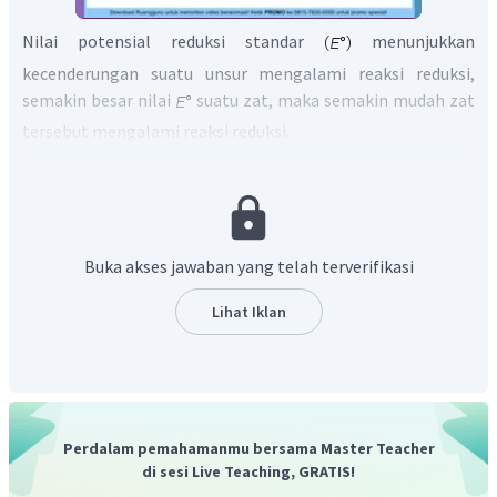
Nilai potensial reduksi standar
menunjukkan
kecenderungan suatu unsur mengalami reaksi reduksi,
semakin besar nilai
suatu zat, maka semakin mudah zat
tersebut mengalami reaksi reduksi.
Reaksi A tidak dapat terjadi secara spontan, karena nilai
. Seharusnya,
yang mengalami reaksi reduksi
dan
mengalami oksidasi, sedangkan pada reaksi terjadi
sebaliknya.
Buka akses jawaban yang telah terverifikasi
Reaksi B tidak dapat terjadi secara spontan, karena nilai
. Seharusnya,
yang mengalami reaksi reduksi
Lihat Iklan
dan
mengalami oksidasi, sedangkan pada reaksi terjadi
sebaliknya.
Reaksi C tidak dapat terjadi, karena kedua logam
mengalami reduksi. Nilai
. Seharusnya,
mengalami reaksi reduksi sedangkan
oksidasi.
Perdalam pemahamanmu bersama Master Teacher
di sesi Live Teaching, GRATIS!
Reaksi D tidak dapat terjadi, karena kedua logam