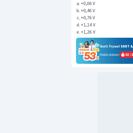
+0,06 V
+0,46 V
+0,76 V
+1,14
V
+1,26
V
Ikuti Tryout SNBT 
Habis dalam
02
:
1