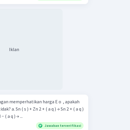
Iklan
ngan memperhatikan harga E o ​ , apakah
Sn 2 + ( a q )
 2 I − ( a q ) → ...
Jawaban terverifikasi