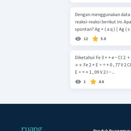
Dengan menggunakan data po
reaksi-reaksi berikut ini. A
spontan? Ag + ( a q ) ∣ Ag
12
5.0
Diketahui: Fe 3 + + e − Cl 2 ​ + 2 e − F 2 ​ + 2 e − Br 2 ​ + 2 e − I 2 ​ + 2 e − ​ → → →
→ → ​ Fe 2 + E ∘ = + 0 , 77 V 2 C
E ∘ = + 1 , 09 V 2 I − ...
1
4.6
Produk Ruanggur