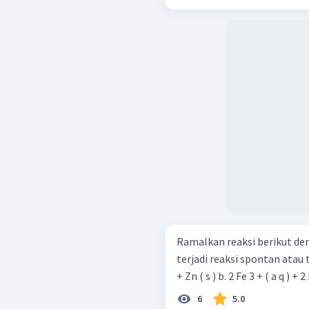
Ramalkan reaksi berikut de
terjadi reaksi spontan atau tidak? a. Sn ( s ) + Zn 2 + ( a q ) → 
+ Zn ( s ) b. 2 Fe 3 + ( a q ) +
6
5.0