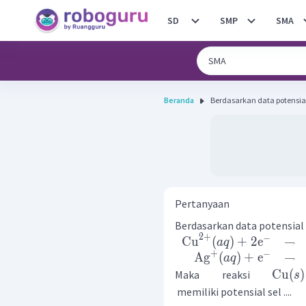
SD
SMP
SMA
Beranda
Berdasarkan data potensial 
Pertanyaan
Berdasarkan data potensial 
2
+
−
Cu
(
)
+
2
e
→
a
q
+
−
Ag
(
)
+
e
→
a
q
Cu
(
)
Maka reaksi
s
memiliki potensial sel ....