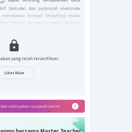
itif (katode) dan potensial elektrode
e merupakan tempat terjadinya reaksi
kan tempat terjadinya reaksi oksidasi.
njukkan Cu mengalami oksidasi
ngalami reduksi (katode) sebab nilai
h besari daripada Cu. Maka diperoleh:
aban yang telah terverifikasi
 sel volta berdasarkan reaksi tersebut
Lihat Iklan
r adalah B.
anmu bersama Master Teacher