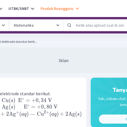
UTBK/SNBT
Produk Ruangguru
elektrode standar berik...
Iklan
Tany
elektrode standar berikut:
Yuk, cobain chat 
∘
Cu
(
)
E
=
+
0
,
34
V
s
tema
∘
Ag
(
)
E
=
+
0
,
80
V
s
+
2
+
+
2
Ag
(
)
→
Cu
(
)
+
2
Ag
(
)
a
q
a
q
s
C