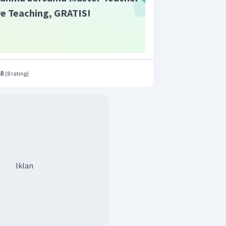
ive Teaching, GRATIS!
.8
(
8 rating
)
Iklan