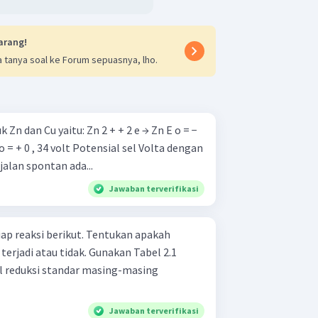
arang!
 tanya soal ke Forum sepuasnya, lho.
tu: Zn 2 + + 2 e → Zn E o = −
 Potensial sel Volta dengan
alan spontan ada...
Jawaban terverifikasi
tiap reaksi berikut. Tentukan apakah
erjadi atau tidak. Gunakan Tabel 2.1
l reduksi standar masing-masing
Jawaban terverifikasi