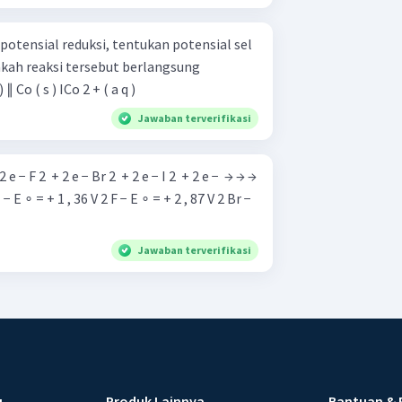
tensial reduksi, tentukan potensial sel
pakah reaksi tersebut berlangsung
 ( s ) ∥ Co ( s ) ICo 2 + ( a q )
Jawaban terverifikasi
l − E ∘ = + 1 , 36 V 2 F − E ∘ = + 2 , 87 V 2 Br −
Jawaban terverifikasi
u
Produk Lainnya
Bantuan & 