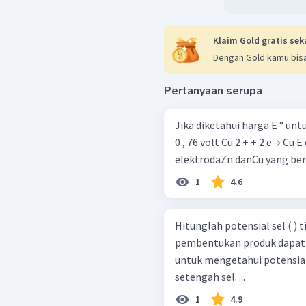
Klaim Gold gratis sek
Dengan Gold kamu bisa
Pertanyaan serupa
Jika diketahui harga E ° untuk Zn dan Cu yai
0 , 76 volt Cu 2 + + 2 e → Cu E o = + 0 , 34 volt
elektrodaZn danCu yang berj
1
4.6
Hitunglah potensial sel ( ) 
pembentukan produk dapat t
untuk mengetahui potensia
setengah sel. ...
1
4.9