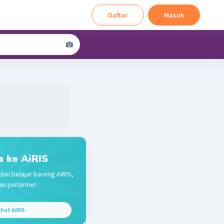
Daftar
Masuk
a ke AiRIS
dan belajar bareng AiRIS,
n pintarmu!
hat AiRIS