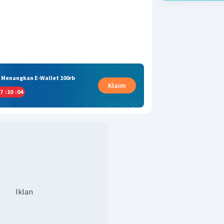
& Menangkan E-Wallet 100rb
Klaim
7
:
10
:
03
Iklan