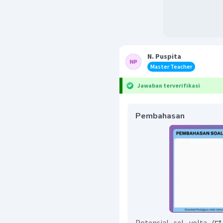
N. Puspita
Master Teacher
Jawaban terverifikasi
Pembahasan
Potensial sel volta