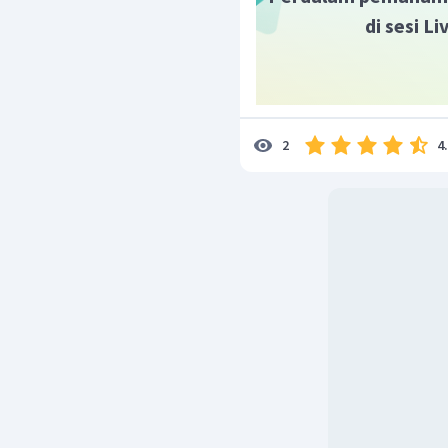
di sesi L
4
2