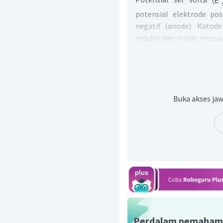
potensial elektrode pos
negatif (anode). Katod
reduksi dan anode merupa
Reaksi diatas menu
(anode) sedangkan Ag me
potensial sel dari Ag lebi
Buka akses jaw
Sehingga nilai potensial
adalah +0,46 V.
Jadi, jawaban yang bena
Perdalam pemaham