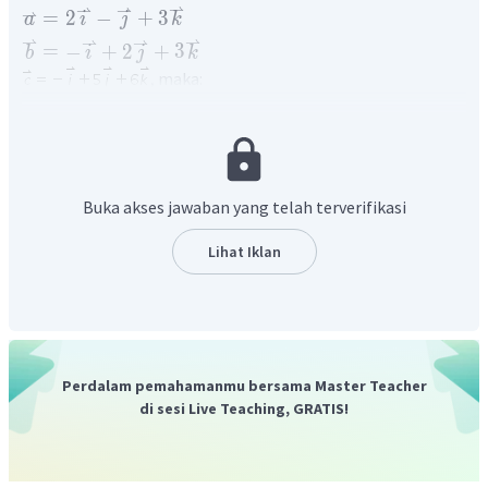
⇀
⇀
⇀
⇀
=
2
−
+
3
a
i
j
k
⇀
⇀
⇀
⇀
=
−
+
2
+
3
b
i
j
k
, maka:
Buka akses jawaban yang telah terverifikasi
Lihat Iklan
Perdalam pemahamanmu bersama Master Teacher
di sesi Live Teaching, GRATIS!