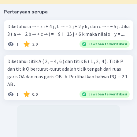
Pertanyaan serupa
Diketahui a ⇀ = x i + 4 j , b ⇀ = 2 j + 2 y k , dan c ⇀ = − 5 j . Jika
3 ( a ⇀ − 2 b ⇀ + c ⇀ ) = − 9 i − 15 j + 6 k maka nilai x − y = ....
1
3.0
Jawaban terverifikasi
Diketahui titik A ( 2 , − 4 , 6 ) dan titik B ( 1 , 2 , 4 ) . Titik P
dan titik Q berturut-turut adalah titik tengah dari ruas
garis OA dan ruas garis OB . b. Perlihatkan bahwa PQ ​ = 2 1 ​
AB .
1
0.0
Jawaban terverifikasi