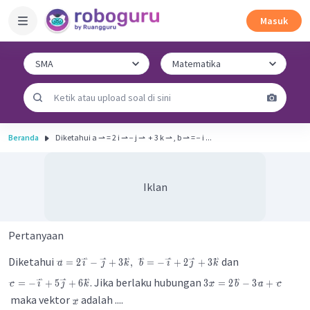
Masuk
Beranda
Diketahui a ⇀ = 2 i ⇀ − j ⇀ ​ + 3 k ⇀ , b ⇀ = − i ...
Iklan
Pertanyaan
⇀
⇀
⇀
⇀
⇀
⇀
⇀
⇀
Diketahui
dan
=
2
−
+
3
,
=
−
+
2
+
3
a
i
j
k
b
i
j
k
⇀
⇀
⇀
⇀
⇀
⇀
⇀
⇀
. Jika berlaku hubungan
=
−
+
5
+
6
3
=
2
−
3
+
c
i
j
k
x
b
a
c
⇀
maka vektor
adalah ....
x