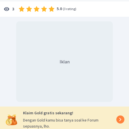
5.0
3
(
3 rating
)
Jadi, jawaban yang benar adalah D.
Iklan
Klaim Gold gratis sekarang!
Dengan Gold kamu bisa tanya soal ke Forum
sepuasnya, lho.