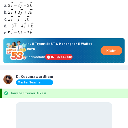
Ikuti Tryout SNBT & Menangkan E-Wallet
100rb
Klaim
Habis dalam
02
:
05
:
41
:
40
D. Kusumawardhani
Master Teacher
Jawaban terverifikasi