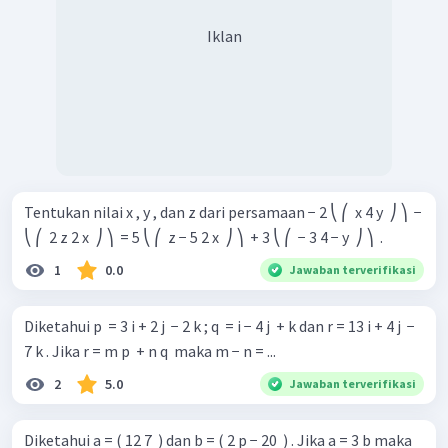
Iklan
Tentukan nilai x , y , dan z dari persamaan − 2 ⎝ ⎛ ​ x 4 y ​ ⎠ ⎞ ​ −
⎝ ⎛ ​ 2 z 2 x ​ ⎠ ⎞ ​ = 5 ⎝ ⎛ ​ z − 5 2 x ​ ⎠ ⎞ ​ + 3 ⎝ ⎛ ​ − 3 4 − y ​ ⎠ ⎞ ​ .
1
0.0
Jawaban terverifikasi
Diketahui p ​ = 3 i + 2 j ​ − 2 k ; q ​ = i − 4 j ​ + k dan r = 13 i + 4 j ​ −
7 k . Jika r = m p ​ + n q ​ maka m − n = ...
2
5.0
Jawaban terverifikasi
Diketahui a = ( 12 7 ​ ) dan b = ( 2 p − 20 ​ ) . Jika a = 3 b maka