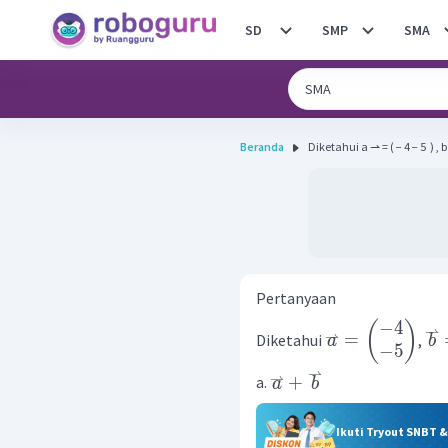
SD
SMP
SMA
Beranda
Diketahui a ⇀ = ( − 4 − 5 ​ ) , b 
Pertanyaan
⇀
−
4
(
)
⇀
=
Diketahui
,
a
b
−
5
⇀
⇀
+
a.
a
b
Ikuti Tryout SNBT 