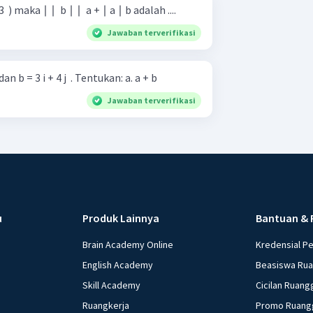
3 ​ ) maka ∣ ∣ ​ b ∣ ∣ ​ a + ∣ a ∣ b adalah ....
Jawaban terverifikasi
Diketahui vektor a = 2 i − 7 j ​ dan b = 3 i + 4 j ​ . Tentukan: a. a + b
Jawaban terverifikasi
u
Produk Lainnya
Bantuan & 
Brain Academy Online
Kredensial P
English Academy
Beasiswa Ru
Skill Academy
Cicilan Ruang
Ruangkerja
Promo Ruang