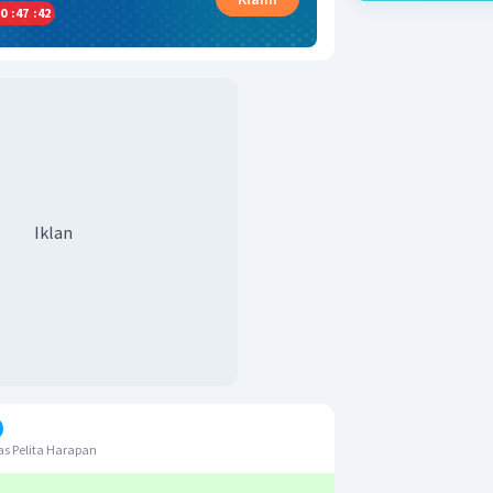
0
:
47
:
42
Iklan
s Pelita Harapan