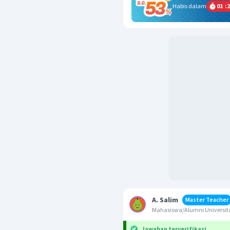
Habis dalam
01
:
2
A. Salim
Master Teacher
Mahasiswa/Alumni Universita
Jawaban terverifikasi