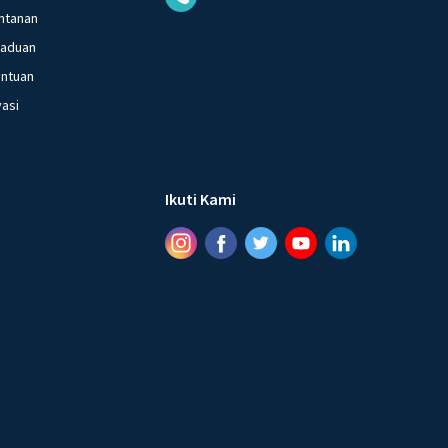
ntanan
gaduan
entuan
vasi
Ikuti Kami