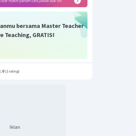
anmu bersama Master Teacher
ive Teaching, GRATIS!
1.0
(
1 rating
)
Iklan