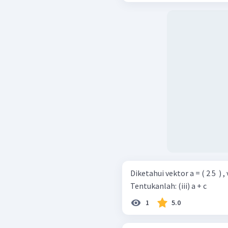
Diketahui vektor a = ( 2 5 ​ ) , v
Tentukanlah: (iii) a + c
1
5.0