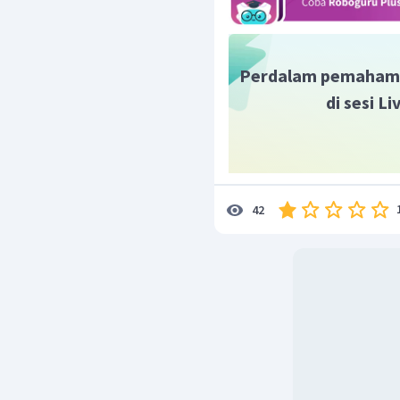
Perdalam pemaham
di sesi L
42