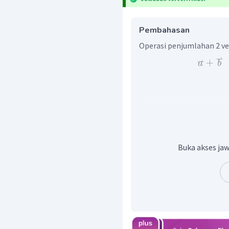
Pembahasan
Operasi penjumlahan 2 vek
⇀
⇀
+
a
b
⇀
+
Jadi,
a
Buka akses jaw