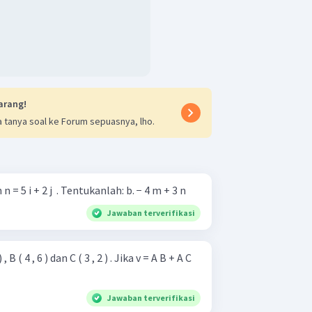
arang!
 tanya soal ke Forum sepuasnya, lho.
Jika vektor m = − 2 i + 3 j ​ dan n = 5 i + 2 j ​ . Tentukanlah: b. − 4 m + 3 n
Jawaban terverifikasi
 , B ( 4 , 6 ) dan C ( 3 , 2 ) . Jika v = A B + A C
Jawaban terverifikasi