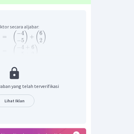
tor secara aljabar:
−
4
6
(
)
(
)
=
+
−
5
2
−
4
+
6
(
)
=
−
5
+
2
2
(
)
=
−
3
2
(
)
⇀
=
b
−
3
aban yang telah terverifikasi
Lihat Iklan