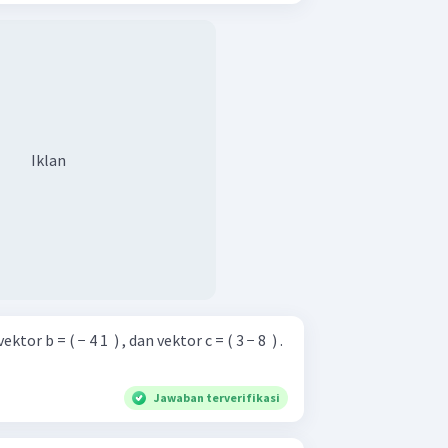
Iklan
ektor b = ( − 4 1 ​ ) , dan vektor c = ( 3 − 8 ​ ) .
Jawaban terverifikasi