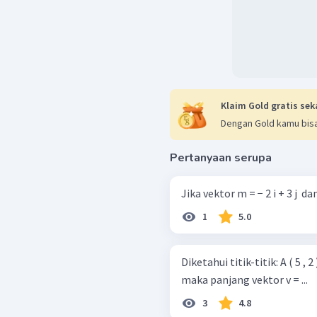
Klaim Gold gratis sek
Dengan Gold kamu bisa
Pertanyaan serupa
1
5.0
Diketahui titik-titik: A ( 5 , 2 )
maka panjang vektor v = ...
3
4.8