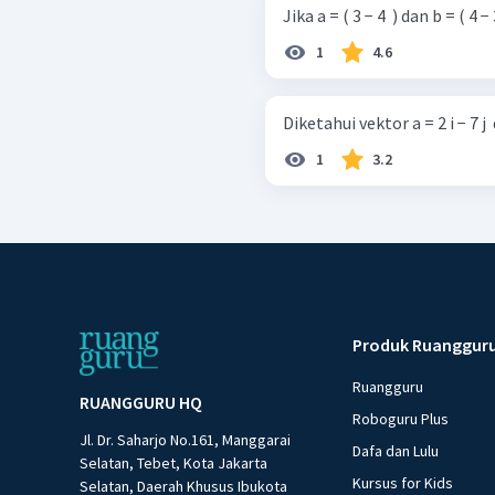
Jika a = ( 3 − 4 ​ ) dan b = ( 4 − 
1
4.6
1
3.2
Produk Ruanggur
Ruangguru
RUANGGURU HQ
Roboguru Plus
Jl. Dr. Saharjo No.161, Manggarai
Dafa dan Lulu
Selatan, Tebet, Kota Jakarta
Kursus for Kids
Selatan, Daerah Khusus Ibukota