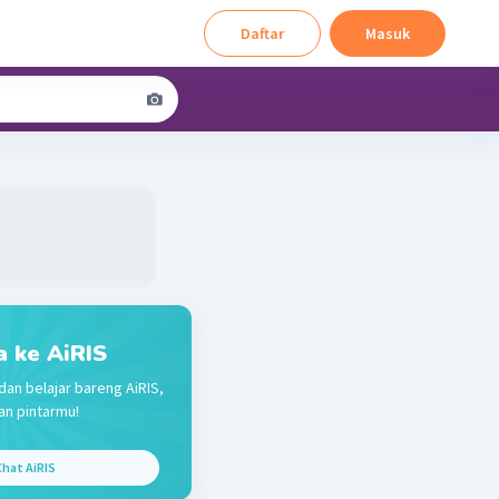
Daftar
Masuk
a ke AiRIS
dan belajar bareng AiRIS,
n pintarmu!
hat AiRIS