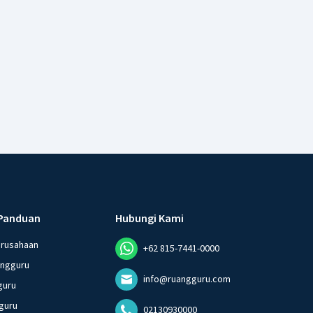
Panduan
Hubungi Kami
erusahaan
+62 815-7441-0000
angguru
info@ruangguru.com
guru
guru
02130930000