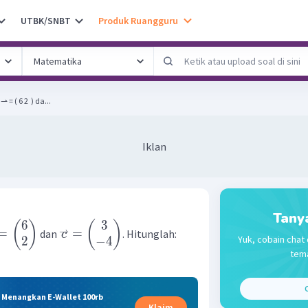
UTBK/SNBT
Produk Ruangguru
⇀ = ( 6 2 ​ ) da...
Iklan
Tany
6
3
(
)
(
)
⇀
=
=
dan
. Hitunglah:
c
Yuk, cobain chat 
2
−
4
tema
C
& Menangkan E-Wallet 100rb
Klaim