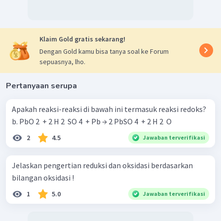
Klaim Gold gratis sekarang!
Dengan Gold kamu bisa tanya soal ke Forum
sepuasnya, lho.
Pertanyaan serupa
Apakah reaksi-reaksi di bawah ini termasuk reaksi redoks?
b. PbO 2 ​ + 2 H 2 ​ SO 4 ​ + Pb → 2 PbSO 4 ​ + 2 H 2 ​ O
2
4.5
Jawaban terverifikasi
Jelaskan pengertian reduksi dan oksidasi berdasarkan
bilangan oksidasi !
1
5.0
Jawaban terverifikasi