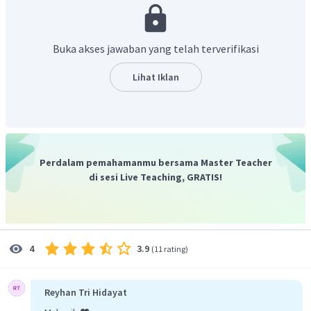
–2
pada CO
berubah menjadi +3 pada C
O
.
2
2
4
Buka akses jawaban yang telah terverifikasi
Lihat Iklan
Perdalam pemahamanmu bersama Master Teacher
di sesi Live Teaching, GRATIS!
3.9
4
(
11 rating
)
Reyhan Tri Hidayat