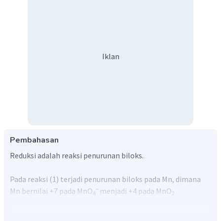
Iklan
Pembahasan
Reduksi adalah reaksi penurunan biloks.
Pada reaksi (1) terjadi penurunan biloks pada Mn, dimana
–
Mn bernilai +7 pada MnO
menjadi +4 pada MnO
4
2
Kemudian pada reaksi (3) dimana terjadi penurunan dari +4