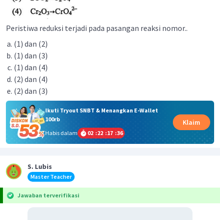
Peristiwa reduksi terjadi pada pasangan reaksi nomor..
(1) dan (2)
(1) dan (3)
(1) dan (4)
(2) dan (4)
(2) dan (3)
Ikuti Tryout SNBT & Menangkan E-Wallet
100rb
Klaim
Habis dalam
02
:
22
:
17
:
36
S. Lubis
Master Teacher
Jawaban terverifikasi