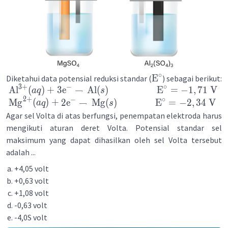
∘
E
Diketahui data potensial reduksi standar (
) sebagai berikut:
3
+
−
∘
Al
(
)
+
3
e
→
Al
(
)
E
=
−
1
,
71
V
a
q
s
2
+
−
∘
Mg
(
)
+
2
e
→
Mg
(
)
E
=
−
2
,
34
V
a
q
s
Agar sel Volta di atas berfungsi, penempatan elektroda harus
mengikuti aturan deret Volta. Potensial standar sel
maksimum yang dapat dihasilkan oleh sel Volta tersebut
adalah ...
+4,05 volt
+0,63 volt
+1,08 volt
-0,63 volt
-4,0S volt