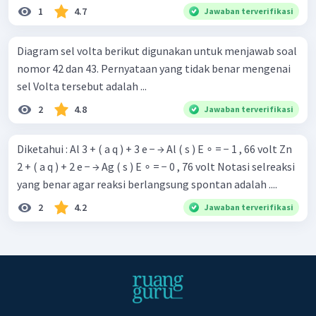
1
4.7
Jawaban terverifikasi
Diagram sel volta berikut digunakan untuk menjawab soal
nomor 42 dan 43. Pernyataan yang tidak benar mengenai
sel Volta tersebut adalah ...
2
4.8
Jawaban terverifikasi
Diketahui : Al 3 + ( a q ) + 3 e − → Al ( s ) E ∘ = − 1 , 66 volt Zn
2 + ( a q ) + 2 e − → Ag ( s ) E ∘ = − 0 , 76 volt Notasi selreaksi
yang benar agar reaksi berlangsung spontan adalah ....
2
4.2
Jawaban terverifikasi