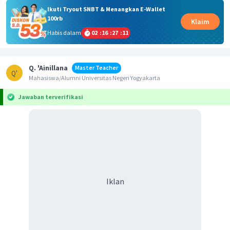
Ikuti Tryout SNBT & Menangkan E-Wallet
100rb
Klaim
Habis dalam
02
:
16
:
27
:
11
Q. 'Ainillana
Master Teacher
Q'
Mahasiswa/Alumni Universitas Negeri Yogyakarta
Jawaban terverifikasi
Iklan