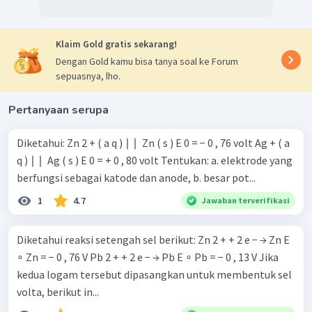
Klaim Gold gratis sekarang!
Dengan Gold kamu bisa tanya soal ke Forum
sepuasnya, lho.
Pertanyaan serupa
Diketahui: Zn 2 + ( a q ) ∣ ∣ ​ Zn ( s ) E 0 = − 0 , 76 volt Ag + ( a
q ) ∣ ∣ ​ Ag ( s ) E 0 = + 0 , 80 volt Tentukan: a. elektrode yang
berfungsi sebagai katode dan anode, b. besar pot...
1
4.7
Jawaban terverifikasi
Diketahui reaksi setengah sel berikut: Zn 2 + + 2 e − → Zn E
∘ Zn = − 0 , 76 V Pb 2 + + 2 e − → Pb E ∘ Pb = − 0 , 13 V Jika
kedua logam tersebut dipasangkan untuk membentuk sel
volta, berikut in...