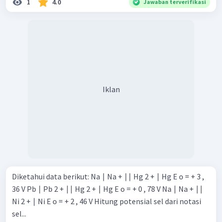
1
4.0
Jawaban terverifikasi
Iklan
Diketahui data berikut: Na ∣ Na + ∣∣ Hg 2 + ∣ Hg E o = + 3 ,
36 V Pb ∣ Pb 2 + ∣∣ Hg 2 + ∣ Hg E o = + 0 , 78 V Na ∣ Na + ∣∣
Ni 2 + ∣ Ni E o = + 2 , 46 V Hitung potensial sel dari notasi
sel...