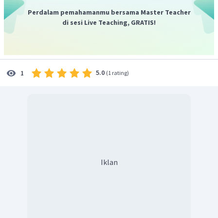
Perdalam pemahamanmu bersama Master Teacher
di sesi Live Teaching, GRATIS!
5.0
1
(
1 rating
)
Iklan