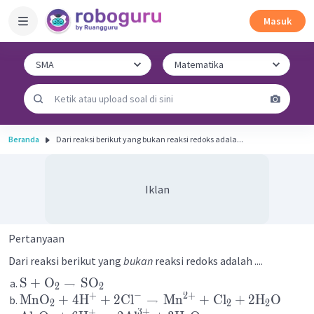
Masuk
Beranda
Dari reaksi berikut yang bukan reaksi redoks adala...
Iklan
Pertanyaan
Dari reaksi berikut yang
bukan
reaksi redoks adalah ....
S
+
O
→
SO
2
2
−
2
+
+
MnO
+
4
H
+
2
Cl
→
Mn
+
Cl
+
2
H
O
2
2
2
3
+
+