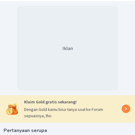
Perhatikan perubahan bilangan oksidasi pada reaksi-reaksi
berikut.
Reaksi (A):
Iklan
Reaksi (B):
Reaksi (C):
Klaim Gold gratis sekarang!
Dengan Gold kamu bisa tanya soal ke Forum
Reaksi (D):
sepuasnya, lho.
Pertanyaan serupa