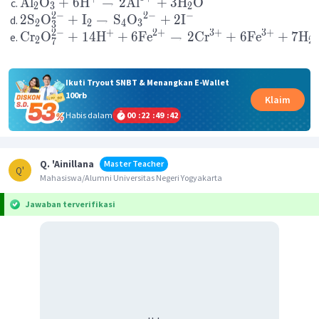
Al
O
+
6
H
→
2
Al
+
3
H
O
2
3
2
2
−
2
−
−
2
S
O
+
I
→
S
O
+
2
I
2
2
4
3
3
2
+
3
+
3
+
2
−
+
Cr
O
+
14
H
+
6
Fe
→
2
Cr
+
6
Fe
+
7
H
2
2
7
Ikuti Tryout SNBT & Menangkan E-Wallet
100rb
Klaim
Habis dalam
00
:
22
:
49
:
42
Q. 'Ainillana
Master Teacher
Q'
Mahasiswa/Alumni Universitas Negeri Yogyakarta
Jawaban terverifikasi