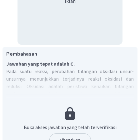
Iklan
Pembahasan
Jawaban yang tepat adalah C.
Pada suatu reaksi, perubahan bilangan oksidasi unsur-
unsurnya menunjukkan terjadinya reaksi oksidasi dan
reduksi. Oksidasi adalah peristiwa kenaikan bilangan
oksidasi dan reduksi adalah peristiwa penurunan bilangan
oksidasi.
Untuk menentukan perubahan bilangan oksidasi dapat
menggunakan aturan sebagai berikut:
Buka akses jawaban yang telah terverifikasi
Bilangan oksidasi unsur bebas adalah nol (0).
Bilangan oksidasi ion monoatom sama dengan
Lihat Iklan