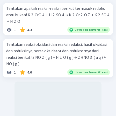
Tentukan apakah reaksi-reaksi berikut termasuk redoks
Reaksi (E):
atau bukan! K 2 ​ CrO 4 ​ + H 2 ​ SO 4 ​ → K 2 ​ Cr 2 ​ O 7 ​ + K 2 ​ SO 4
​ + H 2 ​ O
1
4.3
Jawaban terverifikasi
Tentukan reaksi oksidasi dan reaksi reduksi, hasil oksidasi
Dari reaksi-reaksi di atas, dapat diketahui bahwa reaksi (A),
dan reduksinya, serta oksidator dan reduktornya dari
(B), (D), dan (E) merupakan reaksi redoks karena
reaksi berikut! 3 NO 2 ​ ( g ) + H 2 ​ O ( g ) → 2 HNO 3 ​ ( a q ) +
mengalami kenaikan dan penurunan bilangan oksidasi,
NO ( g )
sedangkan
reaksi (C) bukan merupakan reaksi redoks
karena tidak mengalami kenaikan dan penurunan
1
4.0
Jawaban terverifikasi
bilangan oksidasi.