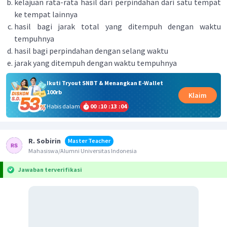
kelajuan rata-rata hasil dari perpindahan dari satu tempat
ke tempat lainnya
hasil bagi jarak total yang ditempuh dengan waktu
tempuhnya
hasil bagi perpindahan dengan selang waktu
jarak yang ditempuh dengan waktu tempuhnya
Ikuti Tryout SNBT & Menangkan E-Wallet
100rb
Klaim
Habis dalam
00
:
10
:
13
:
03
R. Sobirin
Master Teacher
Mahasiswa/Alumni Universitas Indonesia
Jawaban terverifikasi