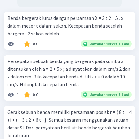
Benda bergerak lurus dengan persamaan X = 3 t 2 − 5 , x
dalam meter t dalam sekon. Kecepatan benda setelah
bergerak 2 sekon adalah ....
1
0.0
Jawaban terverifikasi
Percepatan sebuah benda yang bergerak pada sumbu x
ditentukan oleh a = 2 + 5 x ; a dinyatakan dalam cm/s 2 dan
x dalam cm. Bila kecepatan benda di titik x = 0 adalah 10
cm/s. Hitunglah kecepatan benda...
1
0.0
Jawaban terverifikasi
Gerak sebuah benda memiliki persamaan posisi: r = ( 8 t − 4
) i + ( − 3 t 2 + 6 t ) j . Semua besaran menggunakan satuan
dasar SI. Dari pernyataan berikut: benda bergerak berubah
beraturan ...