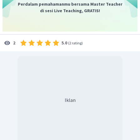
Perdalam pemahamanmu bersama Master Teacher
Dari perhitungan di atas, diperoleh w (massa
) sebanyak
di sesi Live Teaching, GRATIS!
18 gram.
Jadi, pilihan jawaban yang paling tepat adalah C.
5.0
2
(
2 rating
)
Iklan