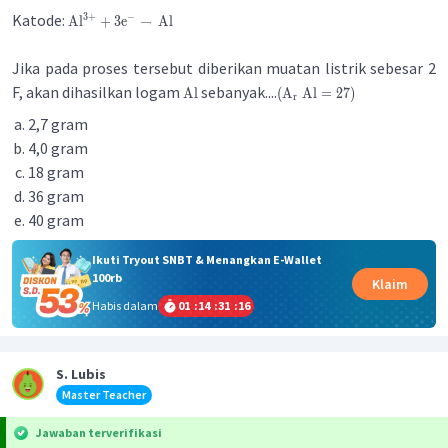
Katode:
3
+
−
Al
+
3
e
→
Al
Jika pada proses tersebut diberikan muatan listrik sebesar 2
F, akan dihasilkan logam
sebanyak....
Al
(
A
Al
=
27
)
r
2,7 gram
4,0 gram
18 gram
36 gram
40 gram
Ikuti Tryout SNBT & Menangkan E-Wallet
100rb
Klaim
Habis dalam
01
:
14
:
31
:
16
S. Lubis
Master Teacher
Jawaban terverifikasi