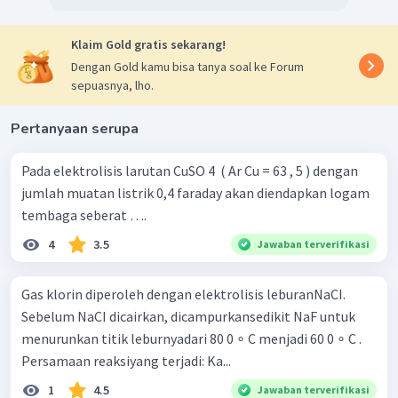
Klaim Gold gratis sekarang!
Dengan Gold kamu bisa tanya soal ke Forum
sepuasnya, lho.
Pertanyaan serupa
Pada elektrolisis larutan CuSO 4 ​ ( Ar Cu = 63 , 5 ) dengan
jumlah muatan listrik 0,4 faraday akan diendapkan logam
tembaga seberat ….
4
3.5
Jawaban terverifikasi
Gas klorin diperoleh dengan elektrolisis leburanNaCI.
Sebelum NaCI dicairkan, dicampurkansedikit NaF untuk
menurunkan titik leburnyadari 80 0 ∘ C menjadi 60 0 ∘ C .
Persamaan reaksiyang terjadi: Ka...
1
4.5
Jawaban terverifikasi