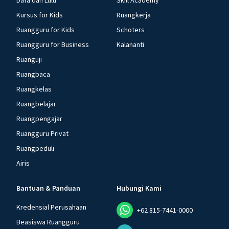
Dafa dan Lulu
Skill Academy
Kursus for Kids
Ruangkerja
Ruangguru for Kids
Schoters
Ruangguru for Business
Kalananti
Ruanguji
Ruangbaca
Ruangkelas
Ruangbelajar
Ruangpengajar
Ruangguru Privat
Ruangpeduli
Airis
Bantuan & Panduan
Hubungi Kami
Kredensial Perusahaan
+62 815-7441-0000
Beasiswa Ruangguru