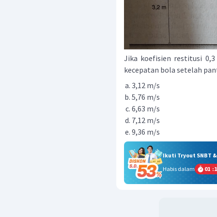
Jika koefisien restitusi 0,
kecepatan bola setelah pantu
3,12 m/s
5,76 m/s
6,63 m/s
7,12 m/s
9,36 m/s
Ikuti Tryout SNBT 
Habis dalam
01
:
1