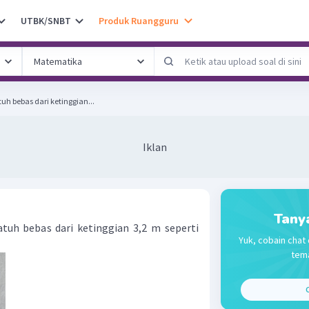
UTBK/SNBT
Produk Ruangguru
uh bebas dari ketinggian...
Iklan
Tany
tuh bebas dari ketinggian 3,2 m seperti
Yuk, cobain chat 
tema
C