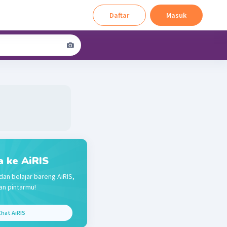
Daftar
Masuk
a ke AiRIS
dan belajar bareng AiRIS,
n pintarmu!
hat AiRIS