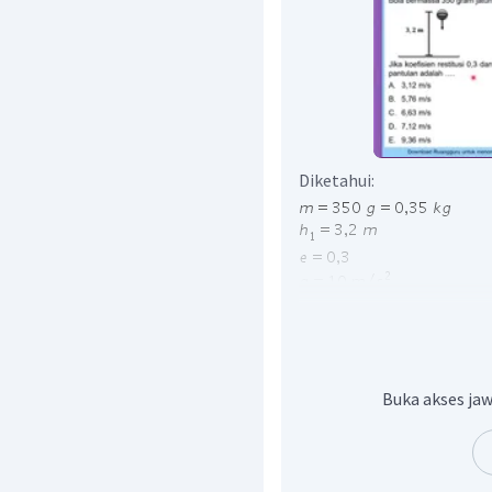
Diketahui:
Ditanya:
Penyelesaian:
Tumbukan yang terjadi 
lenting sebagian. Tumbu
Buka akses jaw
antara dua benda atau le
tumbukan lebih kecil dar
Koefisien restitusi pad