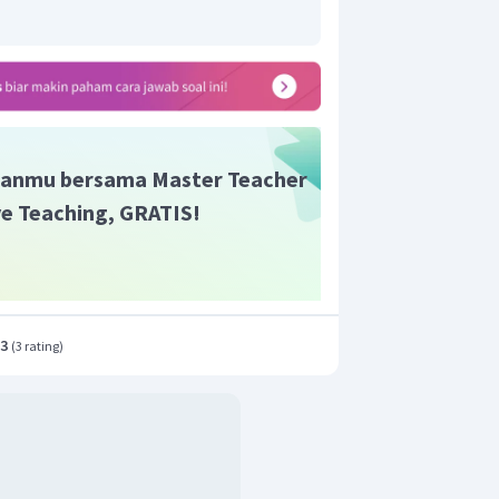
 kecepatan setelah tumbukan dicari
an bola sebelum tumbukan:
anmu bersama Master Teacher
ive Teaching, GRATIS!
lah tumbukan (pantulan) dapat dicari
oefisien restitusi:
.3
(
3 rating
)
jukkan arah kecepatan setelah pantulan
rah kecepatan sebelum tumbukan.
tan setelah tumbukan/pantulan) tetap