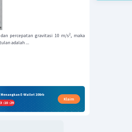
2
3 dan percepatan gravitasi 10 m/s
, maka
lan adalah ....
& Menangkan E-Wallet 100rb
Klaim
3
:
10
:
28