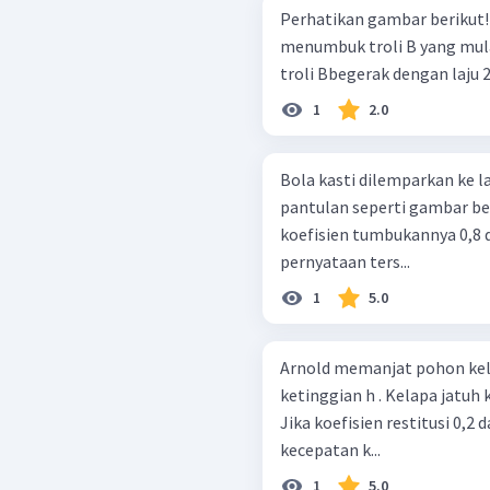
Perhatikan gambar berikut! Troli A bergerak dengan laju 4,0 m/
menumbuk troli B yang mul
troli Bbegerak dengan laju 2
1
2.0
Bola kasti dilemparkan ke 
pantulan seperti gambar berikut! Berdasarkan gamb
koefisien tumbukannya 0,8 d
pernyataan ters...
1
5.0
Arnold memanjat pohon kela
ketinggian h . Kelapa jatuh
Jika koefisien restitusi 0,2 
kecepatan k...
1
5.0