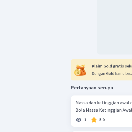
positif.
v'
= 2,4 m/s
Dengan demikian, kecepa
m/s.
Oleh karena itu, jawaba
Klaim Gold gratis sek
Dengan Gold kamu bisa
Pertanyaan serupa
Massa dan ketinggian awal d
1
5.0