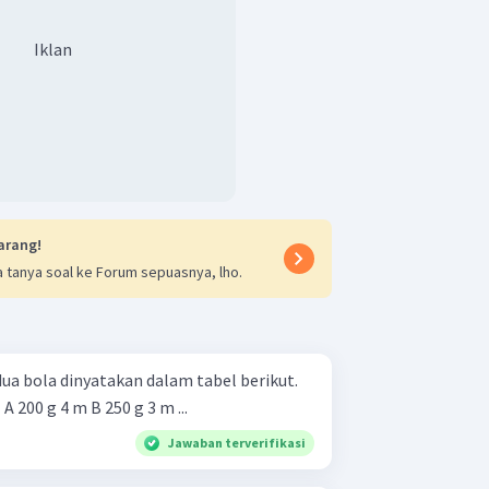
Iklan
tan bola setelah pantulan adalah 2,4
n yang benar adalah tidak ada.
arang!
 tanya soal ke Forum sepuasnya, lho.
ua bola dinyatakan dalam tabel berikut.
Bola Massa Ketinggian Awal A 200 g 4 m B 250 g 3 m ...
Jawaban terverifikasi