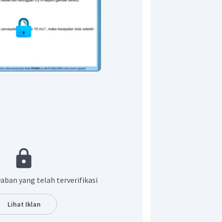
pada bola dan lantai adalah tumbukan
kan lenting sebagian adalah tumbukan
aban yang telah terverifikasi
bih dimana energi kinetik benda setelah
i energi kinetik sebelum tumbukan.
Lihat Iklan
a tumbukan lenting sebagian dirumuskan