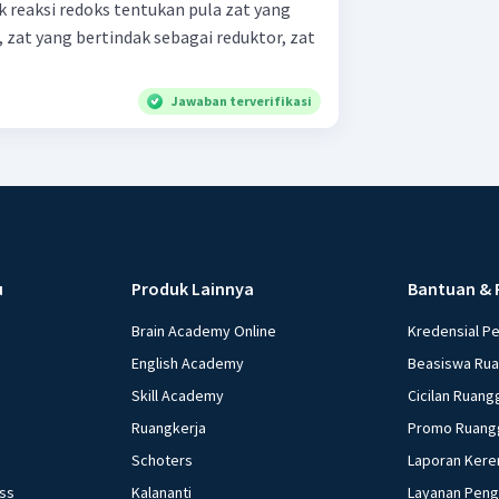
 reaksi redoks tentukan pula zat yang
, zat yang bertindak sebagai reduktor, zat
Jawaban terverifikasi
u
Produk Lainnya
Bantuan & 
Brain Academy Online
Kredensial P
English Academy
Beasiswa Ru
Skill Academy
Cicilan Ruang
Ruangkerja
Promo Ruang
Schoters
Laporan Kere
ess
Kalananti
Layanan Pen