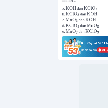
adalah ...
KOH
KClO
dan
3
KClO
KOH
dan
3
MnO
KOH
dan
2
KClO
MnO
dan
3
2
MnO
KClO
dan
2
3
Ikuti Tryout SNBT 
Habis dalam
00
:
0