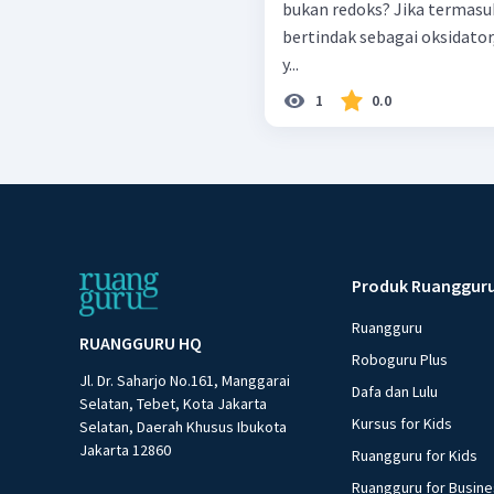
bukan redoks? Jika termasuk
bertindak sebagai oksidator
y...
1
0.0
Produk Ruanggur
Ruangguru
RUANGGURU HQ
Roboguru Plus
Jl. Dr. Saharjo No.161, Manggarai
Dafa dan Lulu
Selatan, Tebet, Kota Jakarta
Kursus for Kids
Selatan, Daerah Khusus Ibukota
Jakarta 12860
Ruangguru for Kids
Ruangguru for Busin