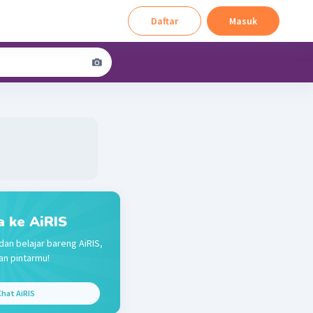
Daftar
Masuk
a ke AiRIS
dan belajar bareng AiRIS,
n pintarmu!
hat AiRIS