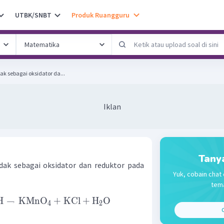
UTBK/SNBT
Produk Ruangguru
ak sebagai oksidator da...
Iklan
Tany
dak sebagai oksidator dan reduktor pada
Yuk, cobain chat 
tema
H
→
KMnO
+
KCl
+
H
O
4
2
C