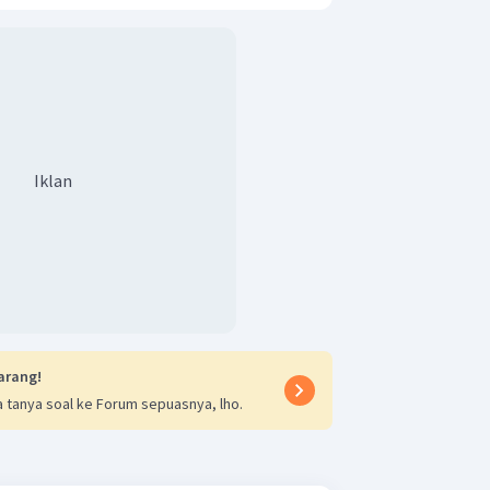
Iklan
arang!
 tanya soal ke Forum sepuasnya, lho.