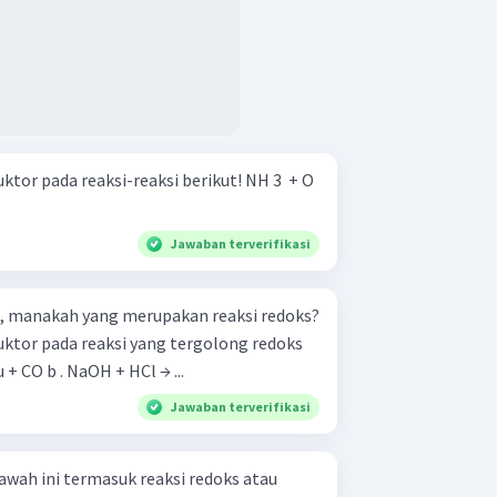
pada reaksi-reaksi berikut! NH 3 ​ + O
Jawaban terverifikasi
ini, manakah yang merupakan reaksi redoks?
uktor pada reaksi yang tergolong redoks
C → 2 Cu + CO b . NaOH + HCl → ...
Jawaban terverifikasi
awah ini termasuk reaksi redoks atau