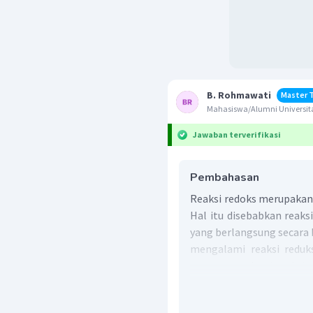
B. Rohmawati
Master 
Mahasiswa/Alumni Universit
Jawaban terverifikasi
Pembahasan
Reaksi redoks merupakan 
Hal itu disebabkan reaks
yang berlangsung secara 
mengalami reaksi reduks
yang mengalami reaksi ok
redoks,
oksidator
diseb
penyebab reduktornya me