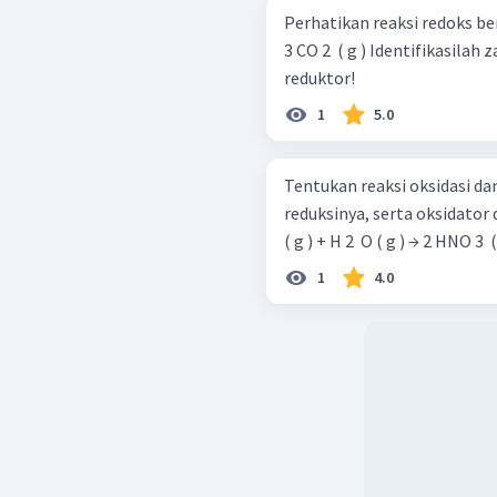
Perhatikan reaksi redoks berikut! Fe 2 ​ O 3 ​ ( s ) + 3 CO ( g ) 
3 CO 2 ​ ( g ) Identifikasilah zat yang bertindak sebagai oksidator dan
reduktor!
1
5.0
Tentukan reaksi oksidasi dan
reduksinya, serta oksidator dan 
( g ) + H 2 ​ O ( g ) → 2 HNO 3 ​ 
1
4.0