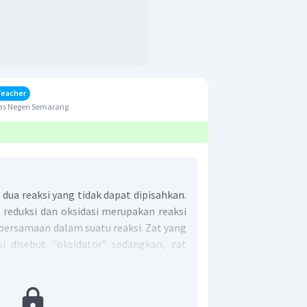
Teacher
as Negeri Semarang
dua reaksi yang tidak dapat dipisahkan.
i reduksi dan oksidasi merupakan reaksi
bersamaan dalam suatu reaksi. Zat yang
i disebut ''oksidator" sedangkan, zat
sidasi disebut ''reduktor". Pada reaksi
ut juga pengoksidasi sebab menjadi
ngalami oksidasi. Sebaliknya,
reduktor