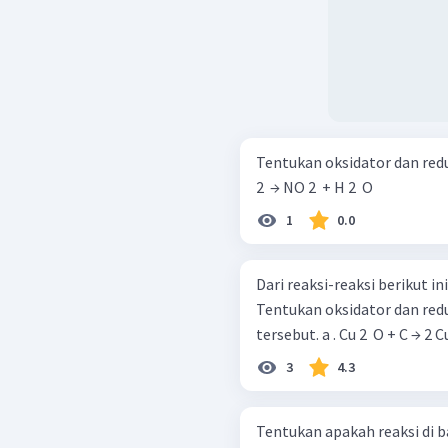
Tentukan oksidator dan reduktor 
2 ​ → NO 2 ​ + H 2 ​ O
1
0.0
Dari reaksi-reaksi berikut 
Tentukan oksidator dan red
tersebut. a . Cu 2 ​ O + 
3
4.3
Tentukan apakah reaksi di b