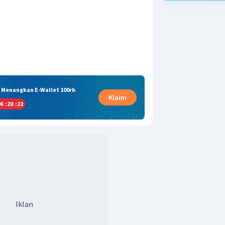
& Menangkan E-Wallet 100rb
Klaim
6
:
20
:
22
Iklan