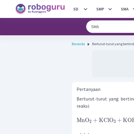
SD
SMP
SMA
Beranda
Berturut-turut yang bertind
Pertanyaan
Berturut-turut yang bertin
reaksi:
MnO
+
KClO
+
KO
2
3