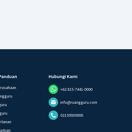
Panduan
Hubungi Kami
erusahaan
+62 815-7441-0000
angguru
info@ruangguru.com
guru
guru
02130930000
ntanan
gaduan