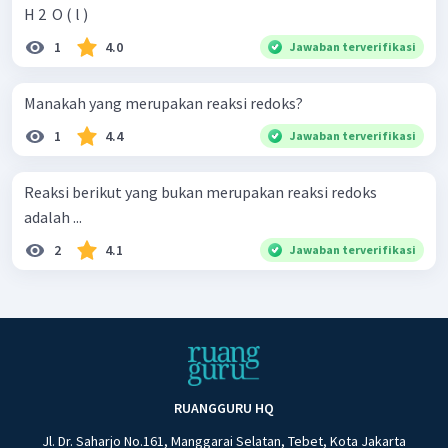
H 2 ​ O ( l )
1
4.0
Jawaban terverifikasi
Manakah yang merupakan reaksi redoks?
1
4.4
Jawaban terverifikasi
Reaksi berikut yang bukan merupakan reaksi redoks
adalah ...
2
4.1
Jawaban terverifikasi
RUANGGURU HQ
Jl. Dr. Saharjo No.161, Manggarai Selatan, Tebet, Kota Jakarta