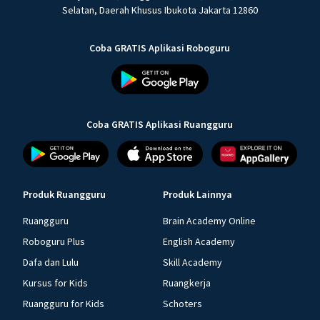
Selatan, Daerah Khusus Ibukota Jakarta 12860
Coba GRATIS Aplikasi Roboguru
Coba GRATIS Aplikasi Ruangguru
Produk Ruangguru
Produk Lainnya
Ruangguru
Brain Academy Online
Roboguru Plus
English Academy
Dafa dan Lulu
Skill Academy
Kursus for Kids
Ruangkerja
Ruangguru for Kids
Schoters