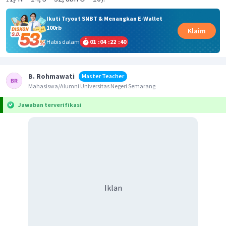
r
Ikuti Tryout SNBT & Menangkan E-Wallet
100rb
Klaim
Habis dalam
01
:
04
:
22
:
40
B. Rohmawati
Master Teacher
Mahasiswa/Alumni Universitas Negeri Semarang
Jawaban terverifikasi
Iklan