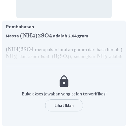
Pembahasan
(
NH
4
)
2
SO
4
Massa
adalah 2,64 gram.
(
NH
4
)
2
SO
4
merupakan larutan garam dari basa lemah (
NH
H
SO
NH
) dan asam kuat (
), sedangkan
adalah
3
2
4
3
larutan basa lemah. Campuran antara larutan basa lemah
dengan garamnya akan membentuk larutan penyangga
basa.
Larutan penyangga adalah larutan yang relatif dapat
mempertahankan harga pH setelah penambahan
Buka akses jawaban yang telah terverifikasi
asam/basa/pengenceran.
Untuk mengitung masa amonium sulfat, digunakan rumus
Lihat Iklan
−
OH
penentuan konsentrasi
larutan penyangga basa,
seperti berikut:
pH
=
9