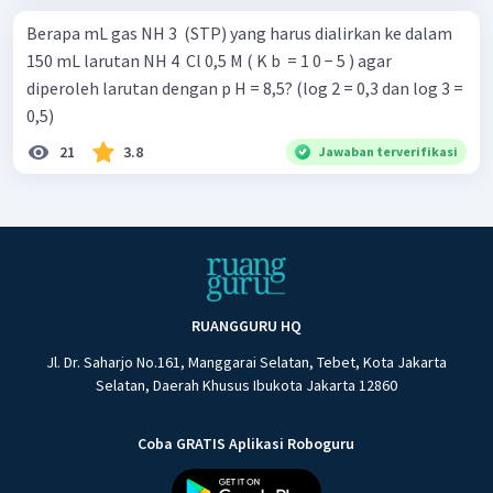
Berapa mL gas NH 3 ​ (STP) yang harus dialirkan ke dalam
150 mL larutan NH 4 ​ Cl 0,5 M ( K b ​ = 1 0 − 5 ) agar
diperoleh larutan dengan p H = 8,5? (log 2 = 0,3 dan log 3 =
0,5)
21
3.8
Jawaban terverifikasi
RUANGGURU HQ
Jl. Dr. Saharjo No.161, Manggarai Selatan, Tebet, Kota Jakarta
Selatan, Daerah Khusus Ibukota Jakarta 12860
Coba GRATIS Aplikasi Roboguru