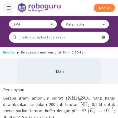
Masuk
Beranda
Berapa gram amonium sulfat ( NH 4 ​ ) 2 ​ SO 4 ​ y...
Iklan
Pertanyaan
(
NH
)
SO
Berapa gram amonium sulfat
yang harus
4
4
2
NH
ditambahkan ke dalam 200 mL larutan
0,1 M untuk
3
−
5
=
1
0
mendapatkan larutan buffer dengan pH = 9? (
;
K
b
A
N = 14; S = 32; dan O = 16).