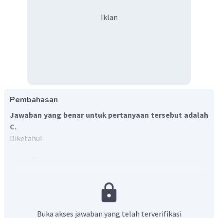
Iklan
Pembahasan
Jawaban yang benar untuk pertanyaan tersebut adalah
C.
Diketahui :
A
= 2
A
1
=
v
v
ma
x
4
Ditanya : simpangan
(y)
?
Penyelesaian :
Buka akses jawaban yang telah terverifikasi