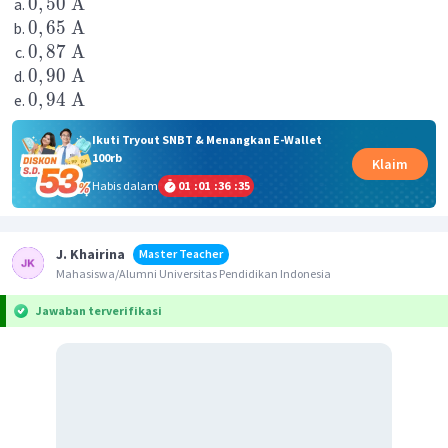
0
,
50
A
0
,
65
A
0
,
87
A
0
,
90
A
0
,
94
A
Ikuti Tryout SNBT & Menangkan E-Wallet
100rb
Klaim
Habis dalam
01
:
01
:
36
:
35
J. Khairina
Master Teacher
Mahasiswa/Alumni Universitas Pendidikan Indonesia
Jawaban terverifikasi