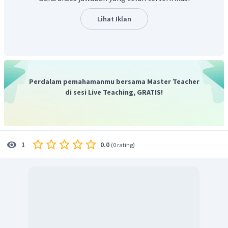
menyimpang dari posisi setimbangnya, benda tersebut
mengalami percepatan dengan nilai maksimum
Lihat Iklan
percepatannya dirumuskan:
Perdalam pemahamanmu bersama Master Teacher
di sesi Live Teaching, GRATIS!
Besar gaya maksimum yang dialami benda dapat dihitung
dengan persamaan hukum II Newton yaitu:
0.0
1
(
0 rating
)
Jadi, gaya maksimum yang bekerja pada benda adalah
2
0
,
25
N.
π
Dengan demikian, jawaban yang tepat adalah A.