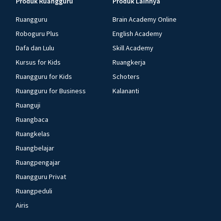
Produk Ruangguru
Produk Lainnya
Ruangguru
Brain Academy Online
Roboguru Plus
English Academy
Dafa dan Lulu
Skill Academy
Kursus for Kids
Ruangkerja
Ruangguru for Kids
Schoters
Ruangguru for Business
Kalananti
Ruanguji
Ruangbaca
Ruangkelas
Ruangbelajar
Ruangpengajar
Ruangguru Privat
Ruangpeduli
Airis