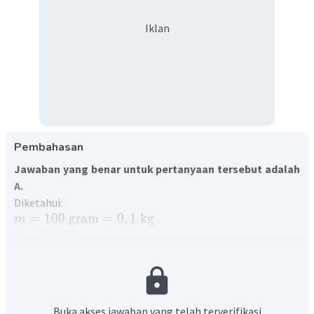
Iklan
Pembahasan
Jawaban yang benar untuk pertanyaan tersebut adalah
A.
Diketahui:
=
100
gram
=
0
,
1
kg
m
=
0
,
1
m
A
=
0
,
4
s
T
Ditanya:
Jawab:
Saat benda melakukan gerak harmonik sederhana sehingga
Buka akses jawaban yang telah terverifikasi