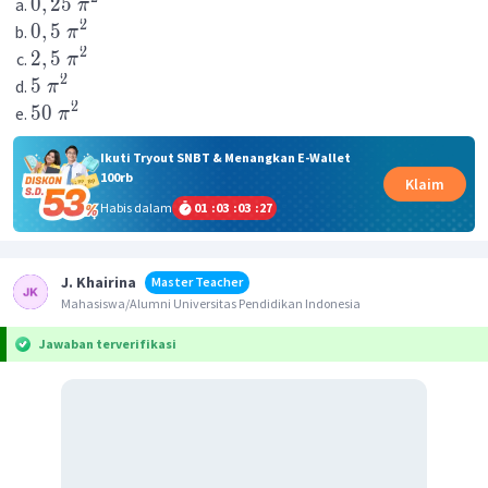
0
,
25
π
2
0
,
5
π
2
2
,
5
π
2
5
π
2
50
π
Ikuti Tryout SNBT & Menangkan E-Wallet
100rb
Klaim
Habis dalam
01
:
03
:
03
:
26
J. Khairina
Master Teacher
Mahasiswa/Alumni Universitas Pendidikan Indonesia
Jawaban terverifikasi