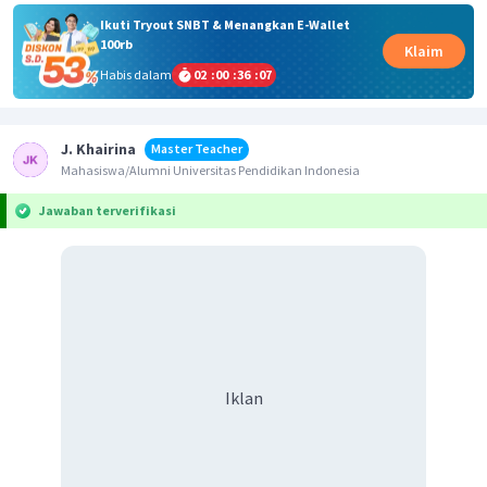
Ikuti Tryout SNBT & Menangkan E-Wallet
100rb
Klaim
Habis dalam
02
:
00
:
36
:
07
J. Khairina
Master Teacher
Mahasiswa/Alumni Universitas Pendidikan Indonesia
Jawaban terverifikasi
Iklan