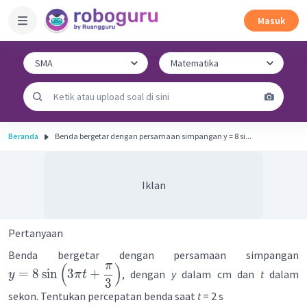
Masuk
Beranda
Benda bergetar dengan persamaan simpangan y = 8 si...
Iklan
Pertanyaan
Benda bergetar dengan persamaan simpangan
π
(
)
=
8
sin
3
+
, dengan
y
dalam cm dan
t
dalam
y
π
t
3
sekon. Tentukan percepatan benda saat
t
= 2 s