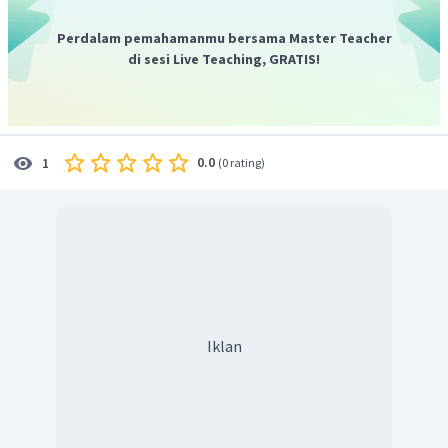
π
(
)
2
=
−
72
sin
3
⋅
2
+
a
π
π
3
Perdalam pemahamanmu bersama Master Teacher
2
2
=
−
36
3
cm
/
s
a
π
di sesi Live Teaching, GRATIS!
Dengan demikian, percepatan benda saat t = 2 s adalah
2
2
−
36
3
cm
/
s
.
π
0.0
1
(
0 rating
)
Iklan