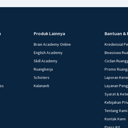
u
Produk Lainnya
Bantuan & 
Brain Academy Online
Kredensial P
English Academy
Beasiswa Ru
Skill Academy
Cicilan Ruang
Ruangkerja
Promo Ruang
Schoters
Laporan Kere
ess
Kalananti
Layanan Pen
Syarat & Ket
Kebijakan Pri
Tentang Kami
Kontak Kami
Press Kit