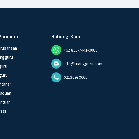
Panduan
Hubungi Kami
erusahaan
+62 815-7441-0000
angguru
info@ruangguru.com
guru
guru
02130930000
ntanan
gaduan
entuan
vasi