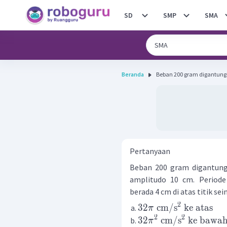
SD
SMP
SMA
Beranda
Beban 200 gram digantungka
Pertanyaan
Beban 200 gram digantung
amplitudo 10 cm. Periode
berada 4 cm di atas titik se
2
32
cm
/
s
ke
atas
π
2
2
32
cm
/
s
ke
bawa
π