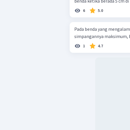
benda ketika berada 5 cm di a
6
5.0
Pada benda yang mengalami
simpangannya maksimum, be
1
4.7