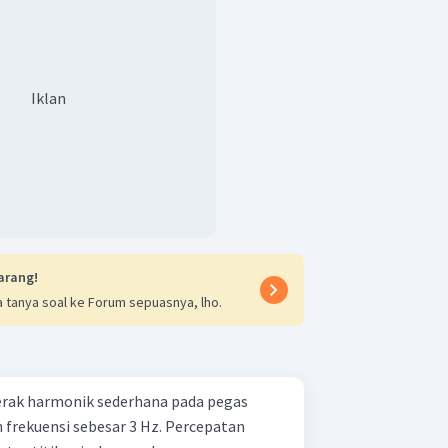
Iklan
arang!
 tanya soal ke Forum sepuasnya, lho.
rak harmonik sederhana pada pegas
 frekuensi sebesar 3 Hz. Percepatan