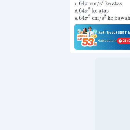
2
64
cm
/
s
ke
atas
π
2
64
ke
atas
π
2
2
64
cm
/
s
ke
bawa
π
Ikuti Tryout SNBT 
Habis dalam
01
:
0