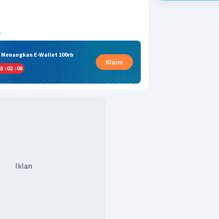
h
& Menangkan E-Wallet 100rb
Klaim
3
:
02
:
07
Iklan