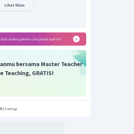
(
)
n kecepatan
sebagai berikut.
v
Lihat Iklan
(
)
atan
adalah sebagai berikut.
a
ω
t
ω
t
ikan dengan persamaan sebagai berikut.
anmu bersama Master Teacher
ive Teaching, GRATIS!
2
an arah ke bawah.
 percepatan beban sebesar
e bawah.
.0
(
1 rating
)