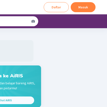
Daftar
Masuk
a ke AiRIS
dan belajar bareng AiRIS,
n pintarmu!
hat AiRIS