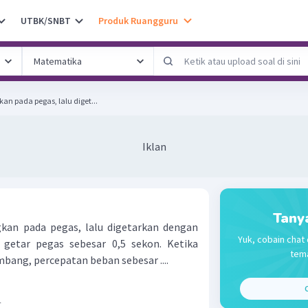
UTBK/SNBT
Produk Ruangguru
n pada pegas, lalu diget...
Iklan
Tany
kan pada pegas, lalu digetarkan dengan
Yuk, cobain chat 
 getar pegas sebesar 0,5 sekon. Ketika
tema
imbang, percepatan beban sebesar ....
C
h