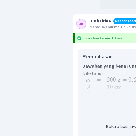
J. Khairina
Master Teac
Mahasiswa/Alumni Universita
Jawaban terverifikasi
Pembahasan
Jawaban yang benar unt
Diketahui:
=
200
g
=
0
,
m
=
10
cm
A
=
0
,
5
s
T
=
4
cm
y
(
)
Ditanya: percepatan
?
a
Penyelesaian:
Persamaan simpangan dap
Buka akses jaw
=
sin
y
A
ω
t