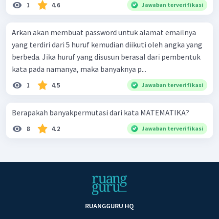
1
4.6
Jawaban terverifikasi
Arkan akan membuat password untuk alamat emailnya
yang terdiri dari 5 huruf kemudian diikuti oleh angka yang
berbeda. Jika huruf yang disusun berasal dari pembentuk
kata pada namanya, maka banyaknya p...
1
4.5
Jawaban terverifikasi
Berapakah banyakpermutasi dari kata MATEMATIKA?
8
4.2
Jawaban terverifikasi
RUANGGURU HQ