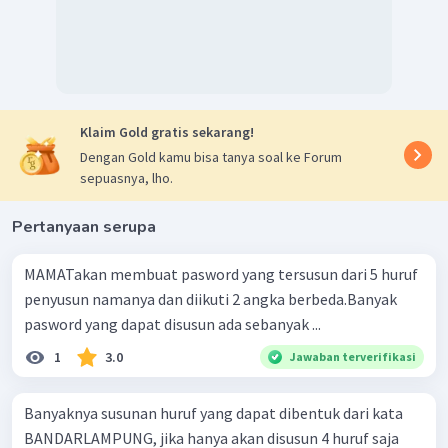
Klaim Gold gratis sekarang!
Dengan Gold kamu bisa tanya soal ke Forum
sepuasnya, lho.
Pertanyaan serupa
MAMATakan membuat pasword yang tersusun dari 5 huruf
penyusun namanya dan diikuti 2 angka berbeda.Banyak
pasword yang dapat disusun ada sebanyak ...
1
3.0
Jawaban terverifikasi
Banyaknya susunan huruf yang dapat dibentuk dari kata
BANDARLAMPUNG, jika hanya akan disusun 4 huruf saja