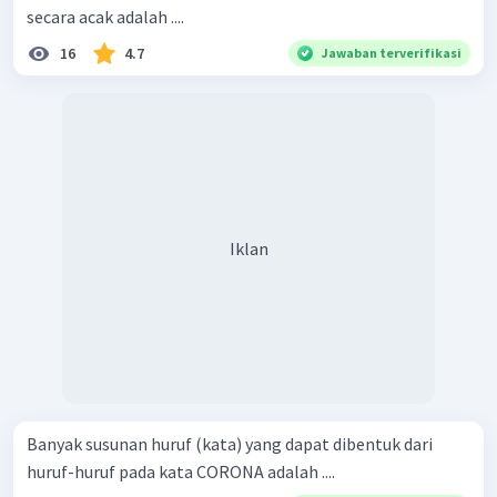
secara acak adalah ....
16
4.7
Jawaban terverifikasi
Iklan
Banyak susunan huruf (kata) yang dapat dibentuk dari
huruf-huruf pada kata CORONA adalah ....