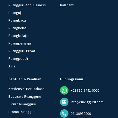
Ruangguru for Business
Kalananti
Ruanguji
Ruangbaca
Ruangkelas
Ruangbelajar
Ruangpengajar
Ruangguru Privat
Ruangpeduli
Airis
Bantuan & Panduan
Hubungi Kami
Kredensial Perusahaan
+62 815-7441-0000
Beasiswa Ruangguru
info@ruangguru.com
Cicilan Ruangguru
Promo Ruangguru
02130930000