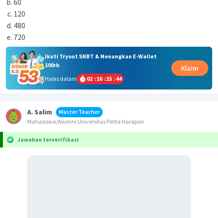
60
120
480
720
Ikuti Tryout SNBT & Menangkan E-Wallet
100rb
Klaim
Habis dalam
02
:
16
:
15
:
44
A. Salim
Master Teacher
Mahasiswa/Alumni Universitas Pelita Harapan
Jawaban terverifikasi