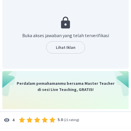
reaksi terhadap B. Untuk menentukan orde reaksi setiap
komponen dapat dilakukan dengan cara membandingkan
laju reaksi hasil percobaan. Berikut adalah tabel hasil
percobaan untuk reaksi tersebut:
Buka akses jawaban yang telah terverifikasi
Lihat Iklan
Orde reaksi terhadap A (x) dapat ditentukan dengan cara
membandingkan laju reaksi pertama dan kedua:
x
y
k
[
A
]
[
B
]
v
1
1
1
=
Perdalam pemahamanmu bersama Master Teacher
x
y
v
k
[
A
]
[
B
]
2
2
2
di sesi Live Teaching, GRATIS!
x
y
s
p
q
=
x
y
4
s
(
2
p
)
q
x
1
1
(
)
=
4
2
2
x
1
1
(
)
(
)
5.0
4
(
21 rating
)
=
2
2