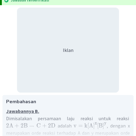
Jawaban terverifikasi
Iklan
Pembahasan
Jawabannya B.
Dimisalakan persamaan laju reaksi untuk reaksi
x
y
2
A
+
2
B
→
C
+
2
D
v
=
k
[
A
]
[
B
]
adalah
, dengan x
merupakan orde reaksi terhadap A dan y merupakan orde