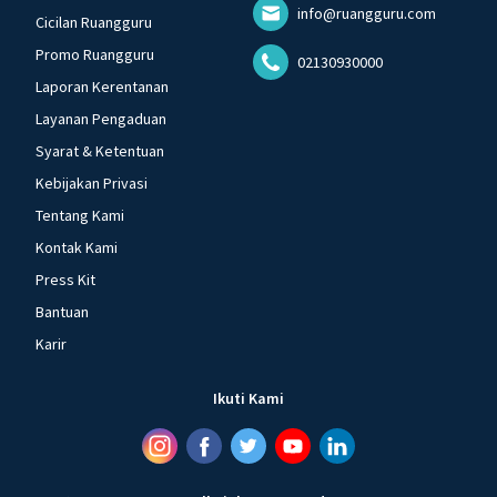
info@ruangguru.com
Cicilan Ruangguru
Promo Ruangguru
02130930000
Laporan Kerentanan
Layanan Pengaduan
Syarat & Ketentuan
Kebijakan Privasi
Tentang Kami
Kontak Kami
Press Kit
Bantuan
Karir
Ikuti Kami