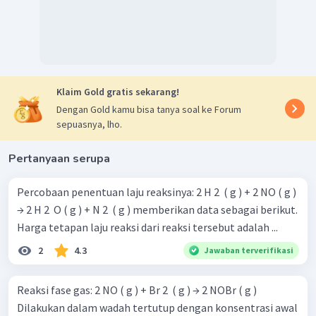
Klaim Gold gratis sekarang!
Dengan Gold kamu bisa tanya soal ke Forum
sepuasnya, lho.
Pertanyaan serupa
Percobaan penentuan laju reaksinya: 2 H 2 ​ ( g ) + 2 NO ( g )
→ 2 H 2 ​ O ( g ) + N 2 ​ ( g ) memberikan data sebagai berikut.
Harga tetapan laju reaksi dari reaksi tersebut adalah ...
2
4.3
Jawaban terverifikasi
Reaksi fase gas: 2 NO ( g ) + Br 2 ​ ( g ) → 2 NOBr ( g )
Dilakukan dalam wadah tertutup dengan konsentrasi awal