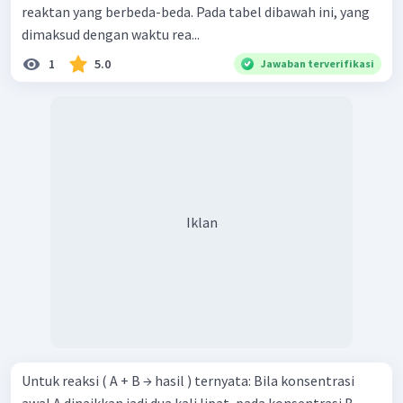
reaktan yang berbeda-beda. Pada tabel dibawah ini, yang
dimaksud dengan waktu rea...
1
5.0
Jawaban terverifikasi
Iklan
Untuk reaksi ( A + B → hasil ) ternyata: Bila konsentrasi