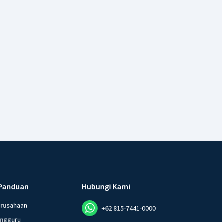
Panduan
Hubungi Kami
erusahaan
+62 815-7441-0000
angguru