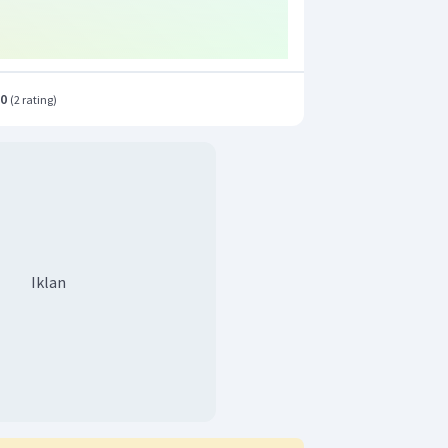
.0
(
2 rating
)
laran larutan
adalah 0,05 M.
t adalah C.
Iklan