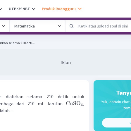
UTBK/SNBT
Produk Ruangguru
lirkan selama 210 deti...
Iklan
Tany
re dialirkan selama 210 detik untuk
Yuk, cobain chat 
CuSO
mbaga dari 210 mL larutan
,
4
tema
alah ....
C