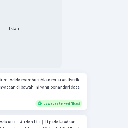
Iklan
alium lodida membutuhkan muatan listrik
nyataan di bawah ini yang benar dari data
Jawaban terverifikasi
da Au + ∣ Au dan Li + ∣ Li pada keadaan