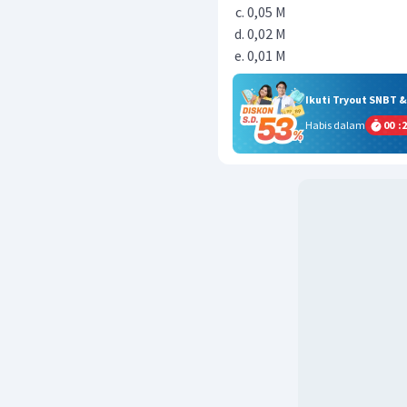
0,05 M
0,02 M
0,01 M
Ikuti Tryout SNBT 
Habis dalam
00
:
2