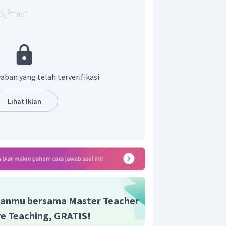
 katode yang mengendap menggunakan
 I
aban yang telah terverifikasi
Lihat Iklan
iendapkan adalah 0,67 gram. Untuk
an, maka terlebih dahulu dicari mol dari
anmu bersama Master Teacher
n dapat dicari kemolaran larutan.
ive Teaching, GRATIS!