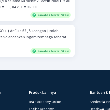
5 A selama 64 menit 20 detik. Nilai E ∘ Au
i = − 3 , 04 V , F = 96.500...
Jawaban terverifikasi
O 4 ​ ( Ar Cu = 63 , 5 ) dengan jumlah
 akan diendapkan logam tembaga seberat
Jawaban terverifikasi
u
Produk Lainnya
Bantuan & 
Brain Academy Online
Kredensial P
English Academy
Beasiswa Ru