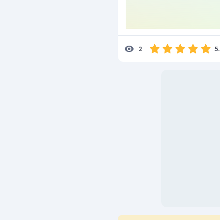
5
2
Sehingga diketahui kemo
Jadi, jawaban yang tepa