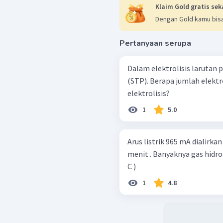
Klaim Gold gratis sek
Dengan Gold kamu bisa
Pertanyaan serupa
Dalam elektrolisis larutan per
(STP). Berapa jumlah elektr
elektrolisis?
1
5.0
Arus listrik 965 mA dialirka
menit . Banyaknya gas hidrog
C )
1
4.8