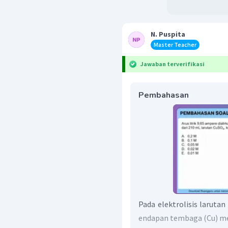
N. Puspita
Master Teacher
Jawaban terverifikasi
Pembahasan
Pada elektrolisis larutan
endapan tembaga (Cu) me