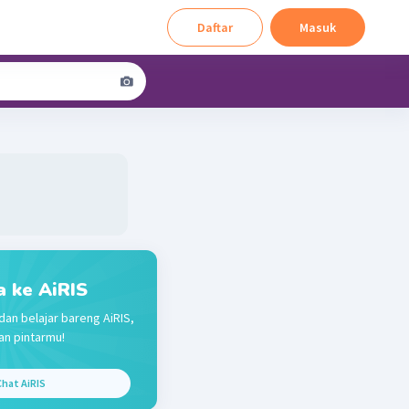
Daftar
Masuk
a ke AiRIS
dan belajar bareng AiRIS,
n pintarmu!
hat AiRIS