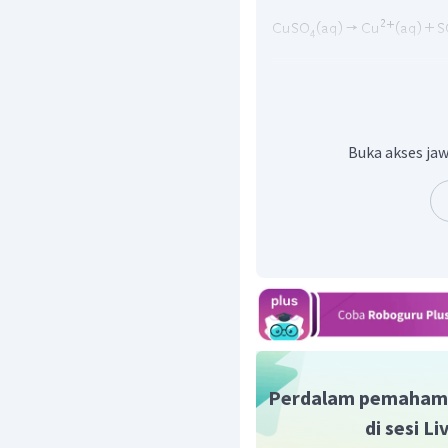
Kemudian cari massa di
rumus dari Hukum Faraday
Buka akses jaw
Massa tembaga yang d
mencari konsentrasi larut
Perdalam pemaham
senyawa tersebut kemudia
di sesi L