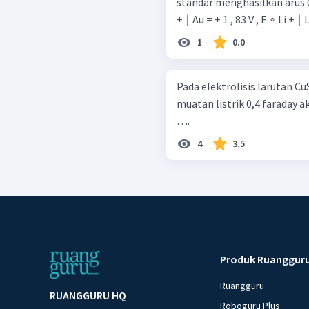
standar menghasilkan arus 0,
+ ∣ Au = + 1 , 83 V , E ∘ Li + ∣ L
1
0.0
Pada elektrolisis larutan CuS
muatan listrik 0,4 faraday
….
4
3.5
Produk Ruanggur
Ruangguru
RUANGGURU HQ
Roboguru Plus