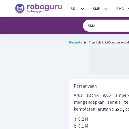
SD
SMP
SMA
Beranda
Arus listrik 9,65 ampere dia
Pertanyaan
Arus listrik 9,65 ampe
mengendapkan semua te
kemolaran larutan
ad
0,2 M
0,1 M