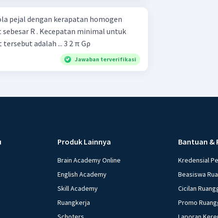
ola pejal dengan kerapatan homogen
et sebesar R . Kecepatan minimal untuk
rsebut adalah ... 3 2 π Gρ ​ ​
Jawaban terverifikasi
u
Produk Lainnya
Bantuan & 
Brain Academy Online
Kredensial P
English Academy
Beasiswa Ru
Skill Academy
Cicilan Ruang
Ruangkerja
Promo Ruang
Schoters
Laporan Kere