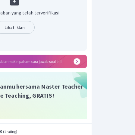
balik dengan akar jaraknya. Secara
ngan persamaan:
aban yang telah terverifikasi
Lihat Iklan
 yang sesuai adalah E.
anmu bersama Master Teacher
ive Teaching, GRATIS!
.0
(
1 rating
)