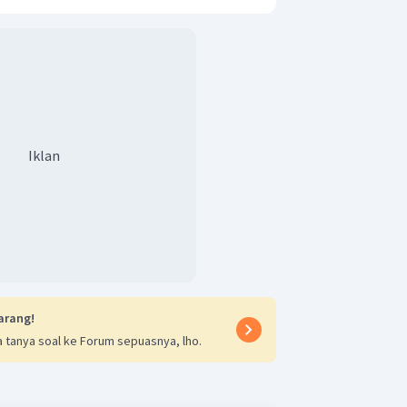
Iklan
arang!
 tanya soal ke Forum sepuasnya, lho.