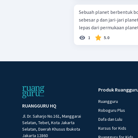
Sebuah planet berbentuk b
sebesar ρ dan jari-jari plan
lepas dari permukaan planet te
1
5.0
Produk Ruanggur
Ruangguru
RUANGGURU HQ
Roboguru Plus
Jl. Dr. Saharjo No.161, Manggarai
Dafa dan Lulu
Selatan, Tebet, Kota Jakarta
Kursus for Kids
Selatan, Daerah Khusus Ibukota
Jakarta 12860
Ruangguru for Kids