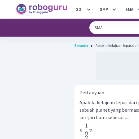
SD
SMP
SMA
Beranda
Apabila kelajuan lepas dari 
Pertanyaan
Apabila kelajuan lepas dar
sebuah planet yang bermassa 
jari-jari bumi sebesar ....
1
v
9
2