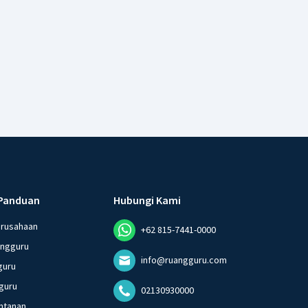
Panduan
Hubungi Kami
erusahaan
+62 815-7441-0000
angguru
info@ruangguru.com
guru
guru
02130930000
ntanan