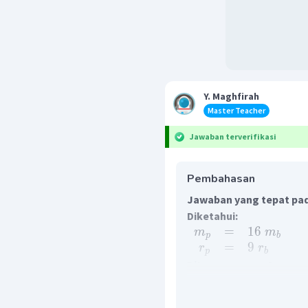
Y. Maghfirah
Master Teacher
Jawaban terverifikasi
Pembahasan
Jawaban yang tepat pada
Diketahui:
=
16
m
m
p
b
=
9
r
r
p
b
Ditanya:
= ......?
v
p
Jawab:
Kelajuan lepas suatu be