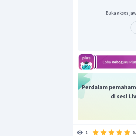
nya dan berbanding ter
matematis dituliskan de
Buka akses jaw
2
G
m
=
v
r
v
m
r
=
×
p
p
b
v
r
m
p
b
16
v
m
r
=
p
b
b
9
v
r
m
b
b
4
=
v
v
p
3
Oleh karena itu jawaban
Perdalam pemaham
di sesi L
5
1