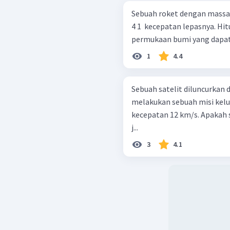
Sebuah roket dengan massa
4 1 ​ kecepatan lepasnya. H
permukaan bumi yang dapat 
1
4.4
Sebuah satelit diluncurkan
melakukan sebuah misi kelu
kecepatan 12 km/s. Apakah s
j...
3
4.1