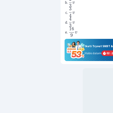
v
3
3
v
4
4
v
3
16
v
9
Ikuti Tryout SNBT 
Habis dalam
02
:
2