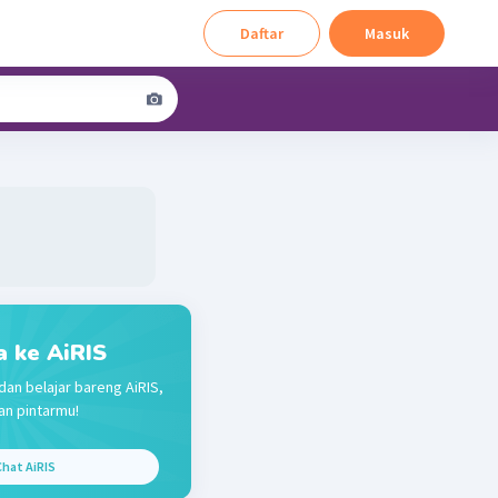
Daftar
Masuk
a ke AiRIS
dan belajar bareng AiRIS,
n pintarmu!
hat AiRIS