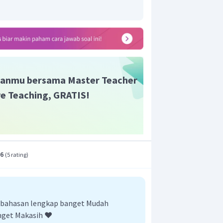
anmu bersama Master Teacher
ive Teaching, GRATIS!
.6
(
5 rating
)
embahasan lengkap banget Mudah
nget Makasih ❤️