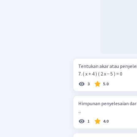
Tentukan akar atau penyele
7. ( x + 4 ) ( 2 x − 5 ) = 0
3
5.0
Himpunan penyelesaian dari 
...
1
4.0