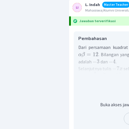
L. Indah
Master Teacher
Mahasiswa/Alumni Universita
Jawaban terverifikasi
Pembahasan
Dari persamaan kuadrat
=
12
. Bilangan ya
α
β
−
3
−
4
adalah
dan
.
−
7
Selanjutnya tulis
se
x
2
−
7
+
12
x
x
Jadi, himpunan penyeles
Buka akses jaw