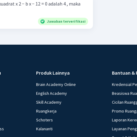
adrat x 2 − b x − 12 = 0 adalah 4 , maka
Jawaban terverifikasi
u
Produk Lainnya
Bantuan & 
Brain Academy Online
Kredensial P
English Academy
Beasiswa Ru
Skill Academy
Cicilan Ruang
Ruangkerja
Promo Ruang
Schoters
Laporan Kere
ess
Kalananti
Layanan Pen