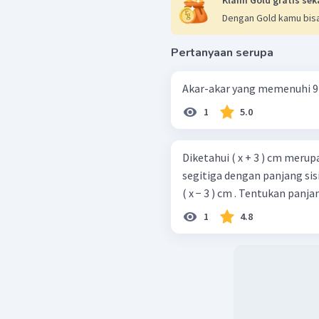
Dengan Gold kamu bisa
Pertanyaan serupa
Akar-akar yang memenuhi 9 p 2
1
5.0
Diketahui ( x + 3 ) cm meru
segitiga dengan panjang sis
( x − 3 ) cm . Tentukan panja
1
4.8