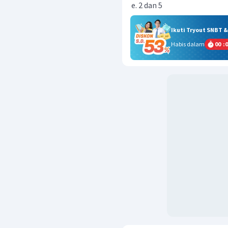
2 dan 5
Ikuti Tryout SNBT 
Habis dalam
00
:
0