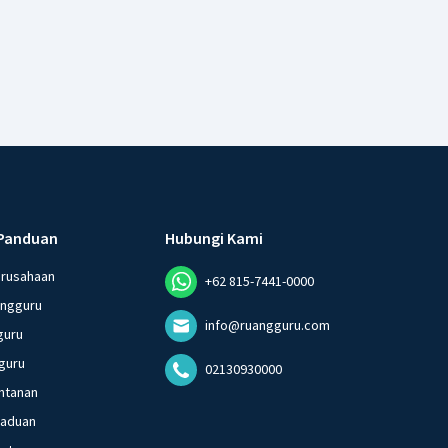
Panduan
Hubungi Kami
erusahaan
+62 815-7441-0000
angguru
info@ruangguru.com
guru
guru
02130930000
ntanan
gaduan