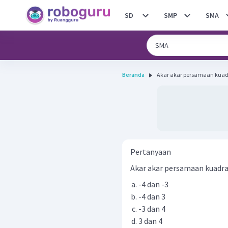
SD
SMP
SMA
Beranda
Akar akar persamaan kuadrat 
Pertanyaan
Akar akar persamaan kuadr
-4 dan -3
-4 dan 3
-3 dan 4
3 dan 4