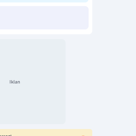
Iklan
arang!