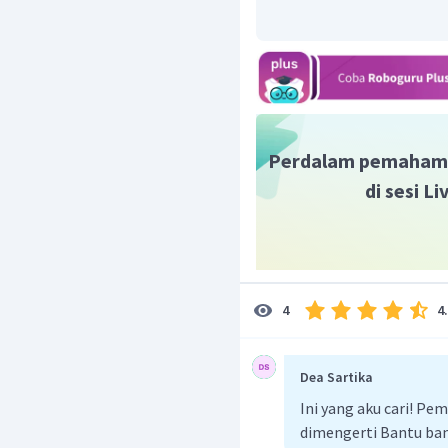
Perdalam pemaham
di sesi L
4
4
Dea Sartika
Ini yang aku cari! P
dimengerti Bantu ba