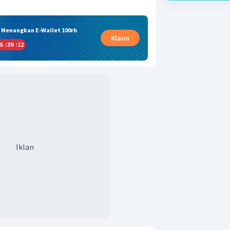
& Menangkan E-Wallet 100rb
Klaim
5
:
39
:
12
Iklan