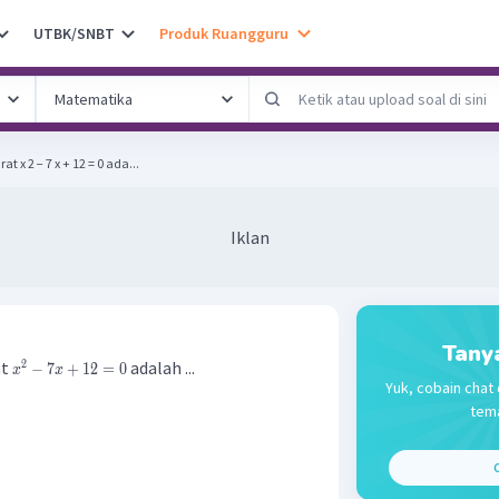
UTBK/SNBT
Produk Ruangguru
x 2 − 7 x + 12 = 0 ada...
Iklan
Tany
at
adalah ...
2
−
7
+
12
=
0
x
x
Yuk, cobain chat 
tema
C