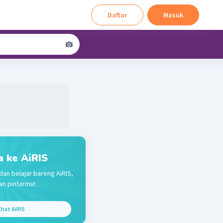
Daftar
Masuk
a ke AiRIS
dan belajar bareng AiRIS,
n pintarmu!
hat AiRIS