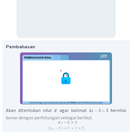
Pembahasan
Akan ditentukan nilai
agar kalimat
bernilai
x
4
−
5
=
3
x
benar dengan perhitungan sebagai berikut.