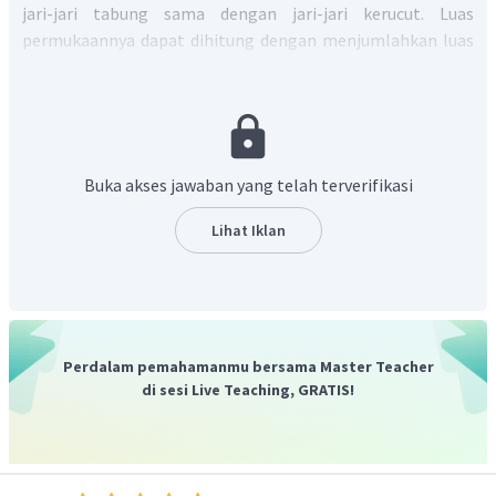
jari-jari tabung sama dengan jari-jari kerucut. Luas
permukaannya dapat dihitung dengan menjumlahkan luas
alas tabung, luas selimut tabung, dan luas selimut kerucut.
Jari-jari bangun tersebut dapat dihitung demikian:
Buka akses jawaban yang telah terverifikasi
Karena tinggi bangun adalah 20 cm dan tinggi tabung 14
Lihat Iklan
cm, maka tinggi kerucut dapat dihitung:
=
20
−
14
t
k
er
u
c
u
t
=
6
cm
Garis pelukis dari kerucut dapat dihitung dengan Teorema
Pythagoras.
Perdalam pemahamanmu bersama Master Teacher
2
2
s
=
r
+
t
di sesi Live Teaching, GRATIS!
2
2
=
7
+
6
=
49
+
36
=
85
Maka, luas celengan tersebut diperoleh: