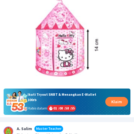
Ikuti Tryout SNBT & Menangkan E-Wallet
100rb
Klaim
Habis dalam
01
:
08
:
58
:
55
A. Salim
Master Teacher