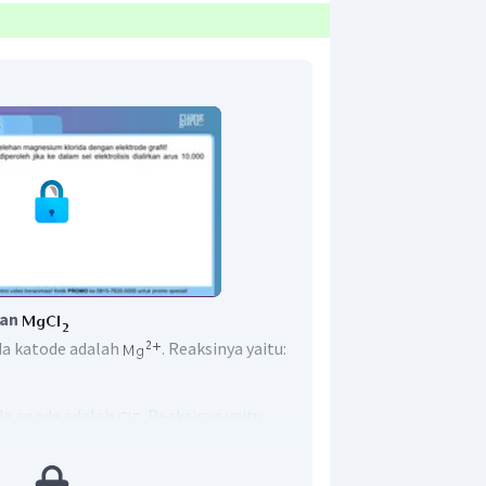
han
ada katode adalah
. Reaksinya yaitu:
ada anode adalah
. Reaksinya yaitu:
diperoleh