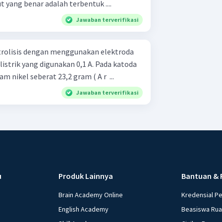
kut yang benar adalah terbentuk ....
Jawaban terverifikasi
ektrolisis dengan menggunakan elektroda
 listrik yang digunakan 0,1 A. Pada katoda
 nikel seberat 23,2 gram ( A r ​ ...
Jawaban terverifikasi
u
Produk Lainnya
Bantuan & 
Brain Academy Online
Kredensial P
English Academy
Beasiswa Ru