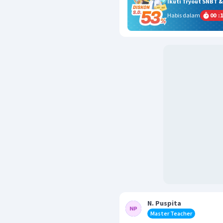
Ikuti Tryout SNBT 
Habis dalam
00
:
1
N. Puspita
Master Teacher