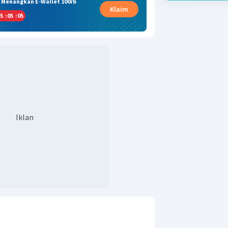
& Menangkan E-Wallet 100rb
Klaim
5
:
05
:
04
Iklan