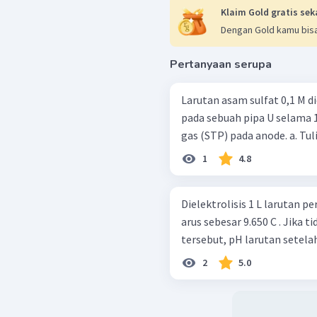
Klaim Gold gratis sek
Dengan Gold kamu bisa
Pertanyaan serupa
Larutan asam sulfat 0,1 M d
pada sebuah pipa U selama 
gas (STP)
1
4.8
Dielektrolisis 1 L larutan p
arus sebesar 9.650 C . Jika 
tersebut, pH larutan setelah 
2
5.0