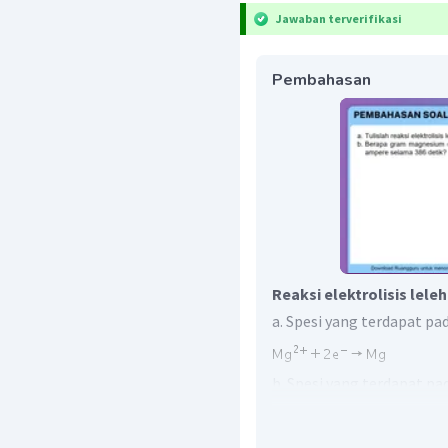
Jawaban terverifikasi
Pembahasan
Reaksi elektrolisis lele
a. Spesi yang terdapat p
b. Spesi yang terdapat p
Massa magnesium yang 