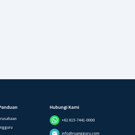
Panduan
Hubungi Kami
erusahaan
+62 815-7441-0000
angguru
info@ruangguru.com