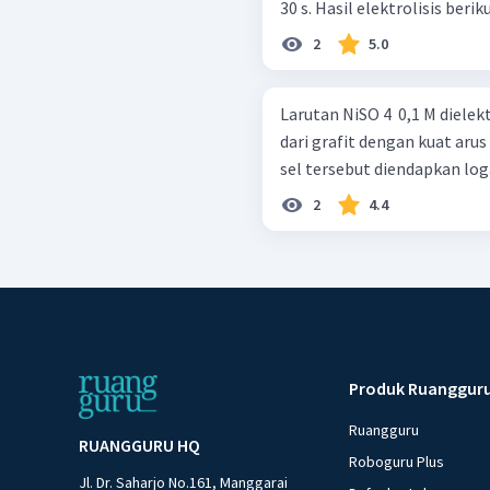
30 s. Hasil elektrolisis beri
2
5.0
Larutan NiSO 4 ​ 0,1 M diel
dari grafit dengan kuat arus
sel tersebut diendapkan logam
2
4.4
Produk Ruanggur
Ruangguru
RUANGGURU HQ
Roboguru Plus
Jl. Dr. Saharjo No.161, Manggarai