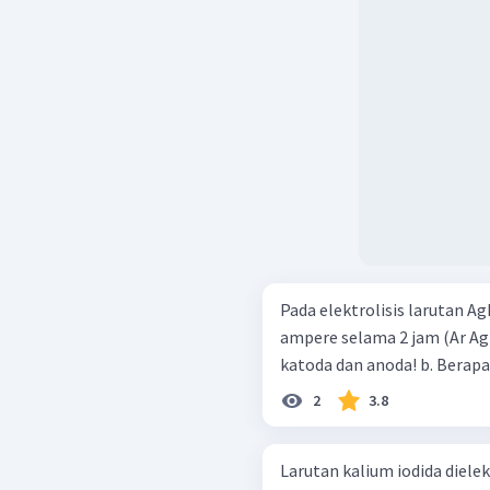
Pada elektrolisis larutan AgN
ampere selama 2 jam (Ar Ag = 108) a. Tuliskan reaksi yan
katoda dan an
2
3.8
Larutan kalium iodida dielek