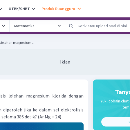
UTBK/SNBT
Produk Ruangguru
sis lelehan magnesium ...
Iklan
Tany
olisis lelehan magnesium klorida dengan
Yuk, cobain chat 
tema
iperoleh jika ke dalam sel elektrolisis
 selama 386 detik? (Ar Mg = 24)
C