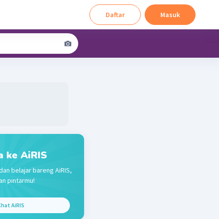
Daftar
Masuk
a ke AiRIS
dan belajar bareng AiRIS,
n pintarmu!
hat AiRIS