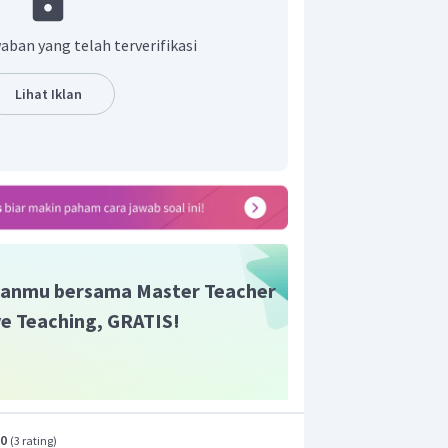
aban yang telah terverifikasi
Lihat Iklan
e :
, reaksi pada anode
magnesium yang diperoleh sebanyak
anmu bersama Master Teacher
ive Teaching, GRATIS!
.0
(
3 rating
)