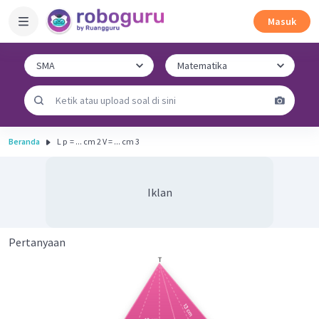
Masuk
Beranda
L p ​ = ... cm 2 V = ... cm 3
Iklan
Pertanyaan