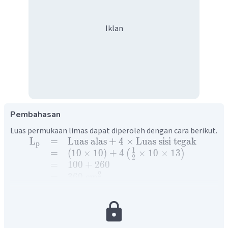
Iklan
Pembahasan
Luas permukaan limas dapat diperoleh dengan cara berikut.
L
=
Luas
alas
+
4
×
Luas
sisi
tegak
p
1
=
(
10
×
10
)
+
4
×
10
×
13
(
)
2
=
100
+
260
2
=
360
cm
Volume limas dapat diperoleh dengan cara berikut.
1
V
=
×
Luas
alas
×
tinggi
3
1
2
=
×
1
0
×
12
3
3
=
400
cm