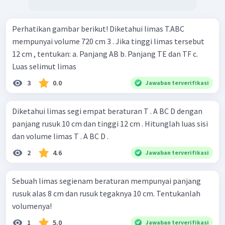
Perhatikan gambar berikut! Diketahui limas T.ABC
mempunyai volume 720 cm 3 . Jika tinggi limas tersebut
12 cm , tentukan: a. Panjang AB b. Panjang TE dan TF c.
Luas selimut limas
3
0.0
Jawaban terverifikasi
Diketahui limas segi empat beraturan T . A BC D dengan
panjang rusuk 10 cm dan tinggi 12 cm . Hitunglah luas sisi
dan volume limas T . A BC D .
2
4.6
Jawaban terverifikasi
Sebuah limas segienam beraturan mempunyai panjang
rusuk alas 8 cm dan rusuk tegaknya 10 cm. Tentukanlah
volumenya!
1
5.0
Jawaban terverifikasi