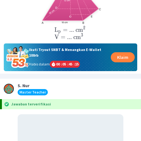
2
L
=
...
cm
p
3
V
=
...
cm
Ikuti Tryout SNBT & Menangkan E-Wallet
100rb
Klaim
Habis dalam
00
:
05
:
45
:
15
S. Nur
Master Teacher
Jawaban terverifikasi