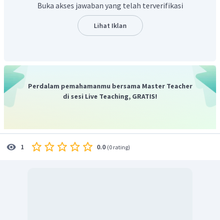
Buka akses jawaban yang telah terverifikasi
2
3
L
=
360
cm
V
=
400
cm
Dengan demikian,
dan
.
p
Lihat Iklan
Perdalam pemahamanmu bersama Master Teacher
di sesi Live Teaching, GRATIS!
0.0
1
(
0 rating
)