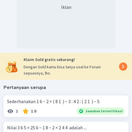
Iklan
Klaim Gold gratis sekarang!
Dengan Gold kamu bisa tanya soal ke Forum
sepuasnya, lho.
Pertanyaan serupa
Sederhanakan 1 6 − 2 × ( 8 1 ​ ) − 3 : 4 2 : ( 2 1 ​ ) − 5
1
1.0
Jawaban terverifikasi
Nilai 3 6 5 × 25 6 − 1 8 − 2 × 2 4 4 ​ adalah ...