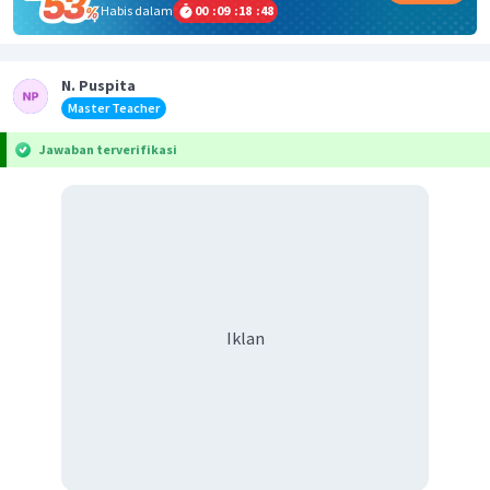
Habis dalam
00
:
09
:
18
:
48
N. Puspita
Master Teacher
Jawaban terverifikasi
Iklan