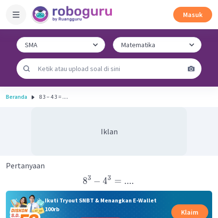
Masuk
Beranda
8 3 − 4 3 = ....
Iklan
Pertanyaan
3
3
8
−
4
=
....
Ikuti Tryout SNBT & Menangkan E-Wallet
100rb
Klaim