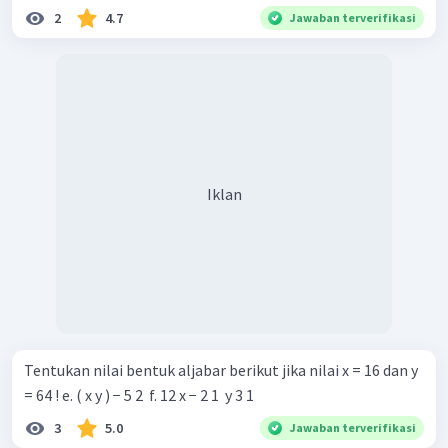
2
4.7
Jawaban terverifikasi
Iklan
Tentukan nilai bentuk aljabar berikut jika nilai x = 16 dan y
= 64 ! e. ( x y ) − 5 2 ​ f. 12 x − 2 1 ​ y 3 1 ​
3
5.0
Jawaban terverifikasi