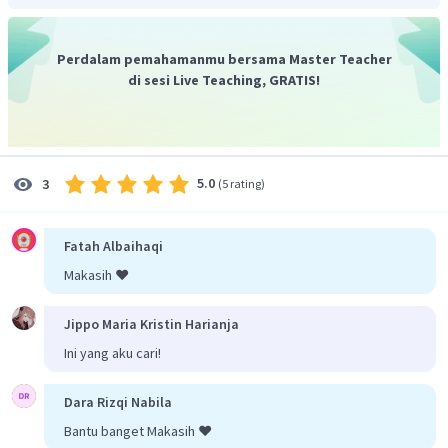
Perdalam pemahamanmu bersama Master Teacher
di sesi Live Teaching, GRATIS!
5.0
3
(
5 rating
)
Fatah Albaihaqi
Makasih ❤️
Jippo Maria Kristin Harianja
Ini yang aku cari!
Dara Rizqi Nabila
Bantu banget Makasih ❤️