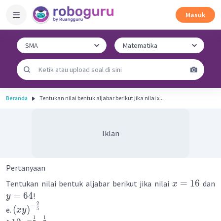
Masuk
Beranda
Tentukan nilai bentuk aljabar berikut jika nilai x...
Iklan
Pertanyaan
=
16
Tentukan nilai bentuk aljabar berikut jika nilai
dan
x
=
64
!
y
2
−
(
)
e.
5
x
y
1
1
−