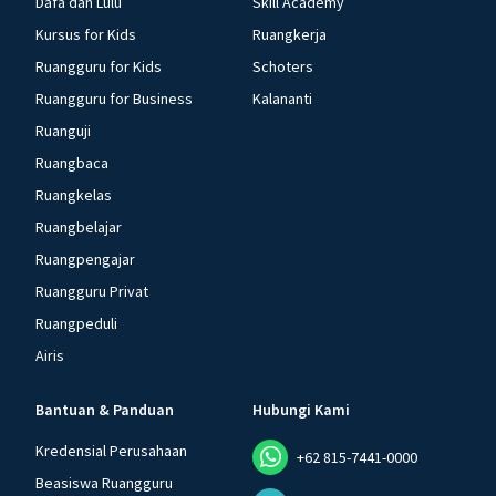
Dafa dan Lulu
Skill Academy
Kursus for Kids
Ruangkerja
Ruangguru for Kids
Schoters
Ruangguru for Business
Kalananti
Ruanguji
Ruangbaca
Ruangkelas
Ruangbelajar
Ruangpengajar
Ruangguru Privat
Ruangpeduli
Airis
Bantuan & Panduan
Hubungi Kami
Kredensial Perusahaan
+62 815-7441-0000
Beasiswa Ruangguru