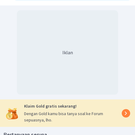
f)
Iklan
Dengan demikian, jika diketahui nilai
dan
,
hasil dari
adalah
dan hasil dari
adalah
Klaim Gold gratis sekarang!
Dengan Gold kamu bisa tanya soal ke Forum
.
sepuasnya, lho.
Pertanyaan serupa