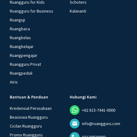
Ruangguru for Kids
Schoters
Ruangguru for Business
Kalananti
Ruanguji
Ruangbaca
Ruangkelas
Ruangbelajar
Ruangpengajar
Ruangguru Privat
Ruangpeduli
Airis
Bantuan & Panduan
Hubungi Kami
Kredensial Perusahaan
+62 815-7441-0000
Beasiswa Ruangguru
info@ruangguru.com
Cicilan Ruangguru
Promo Ruangguru
02130930000