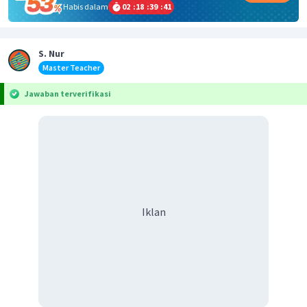
Habis dalam
02
:
18
:
39
:
41
S. Nur
Master Teacher
Jawaban terverifikasi
Iklan