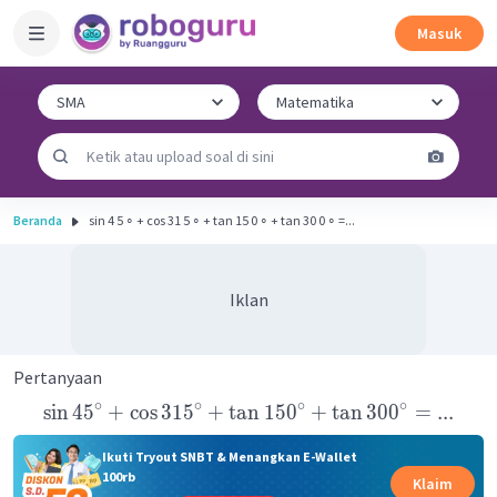
Masuk
Beranda
sin 4 5 ∘ + cos 31 5 ∘ + tan 15 0 ∘ + tan 30 0 ∘ =...
Iklan
Pertanyaan
∘
∘
∘
∘
sin
4
5
+
cos
31
5
+
tan
15
0
+
tan
30
0
=
...
Ikuti Tryout SNBT & Menangkan E-Wallet
100rb
Klaim