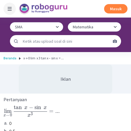
Masuk
Beranda
x → 0 lim ​ x 3 tan x − sin x ​ = ...
Iklan
Pertanyaan
tan
−
sin
x
x
lim
=
...
3
x
→
0
x