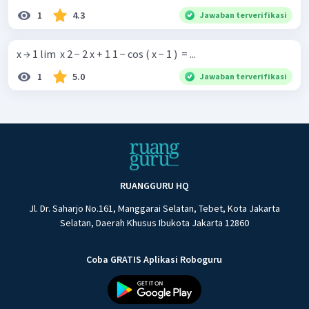
1
4.3
Jawaban terverifikasi
x → 1 lim ​ x 2 − 2 x + 1 1 − cos ( x − 1 ) ​ = ...
1
5.0
Jawaban terverifikasi
RUANGGURU HQ
Jl. Dr. Saharjo No.161, Manggarai Selatan, Tebet, Kota Jakarta
Selatan, Daerah Khusus Ibukota Jakarta 12860
Coba GRATIS Aplikasi Roboguru