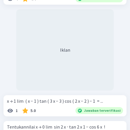
Iklan
x → 1 lim ​ ( x − 1 ) tan ( 3 x − 3 ) cos ( 2 x − 2 ) − 1 ​ = ...
1
5.0
Jawaban terverifikasi
Tentukannilai x → 0 lim ​ sin 2 x ⋅ tan 2 x 1 − cos 6 x ​ !