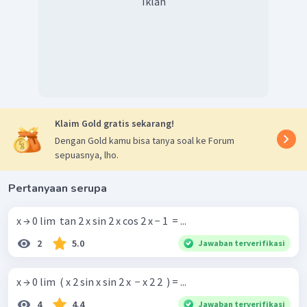
Iklan
Dengan demikian,
.
Jadi, jawaban yang benar adalah B.
Klaim Gold gratis sekarang!
Dengan Gold kamu bisa tanya soal ke Forum
sepuasnya, lho.
Pertanyaan serupa
x → 0 lim ​ tan 2 x sin 2 x cos 2 x − 1 ​ = ...
2
5.0
Jawaban terverifikasi
x → 0 lim ​ ( x 2 sin x sin 2 x ​ − x 2 2 ​ ) = ...
4
4.4
Jawaban terverifikasi