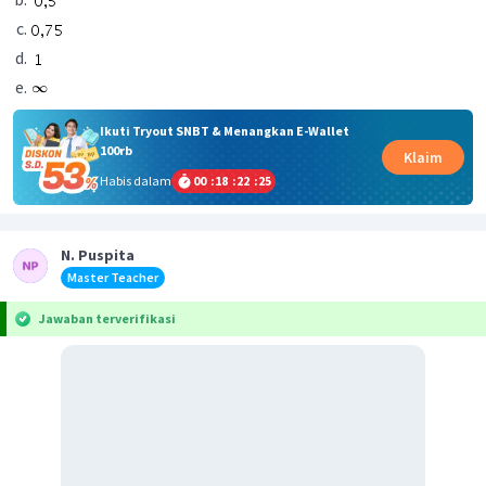
Ikuti Tryout SNBT & Menangkan E-Wallet
100rb
Klaim
Habis dalam
00
:
18
:
22
:
24
N. Puspita
Master Teacher
Jawaban terverifikasi