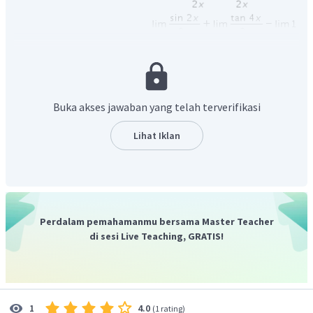
Buka akses jawaban yang telah terverifikasi
Lihat Iklan
Jadi, jawaban yang tepat adalah D
Perdalam pemahamanmu bersama Master Teacher
di sesi Live Teaching, GRATIS!
4.0
1
(
1 rating
)