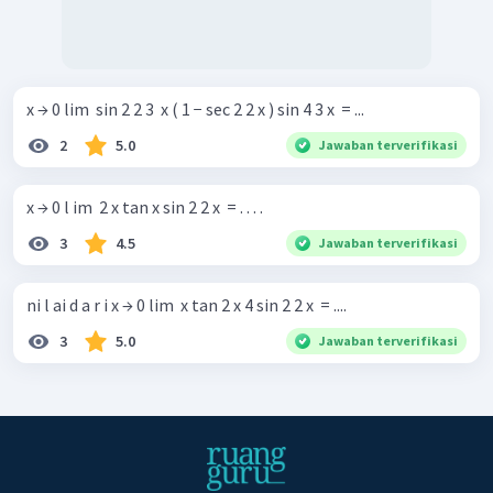
x → 0 lim ​ sin 2 2 3 ​ x ( 1 − sec 2 2 x ) sin 4 3 x ​ = ...
2
5.0
Jawaban terverifikasi
x → 0 l im ​ 2 x tan x sin 2 2 x ​ = . . . .
3
4.5
Jawaban terverifikasi
ni l ai d a r i x → 0 lim ​ x tan 2 x 4 sin 2 2 x ​ = ....
3
5.0
Jawaban terverifikasi