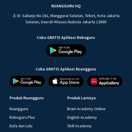
RUANGGURU HQ
Jl. Dr. Saharjo No.161, Manggarai Selatan, Tebet, Kota Jakarta
Selatan, Daerah Khusus Ibukota Jakarta 12860
Coba GRATIS Aplikasi Roboguru
Coba GRATIS Aplikasi Ruangguru
Produk Ruangguru
Produk Lainnya
Ruangguru
Brain Academy Online
Roboguru Plus
English Academy
Dafa dan Lulu
Skill Academy