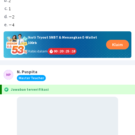
Ikuti Tryout SNBT & Menangkan E-Wallet
100rb
Klaim
Habis dalam
00
:
20
:
25
:
18
N. Puspita
Master Teacher
Jawaban terverifikasi