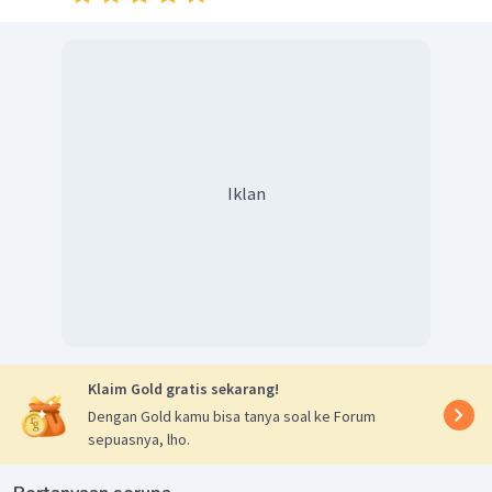
Iklan
Klaim Gold gratis sekarang!
Dengan Gold kamu bisa tanya soal ke Forum
sepuasnya, lho.