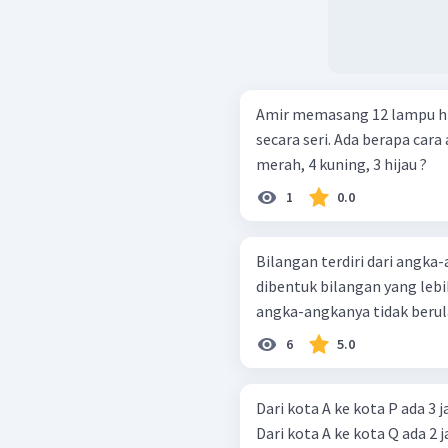
Amir memasang 12 lampu hia
secara seri. Ada berapa car
merah, 4 kuning, 3 hijau ?
1
0.0
Bilangan terdiri dari angka-angk
dibentuk bilangan yang lebih
angka-angkanya tidak berul
6
5.0
Dari kota A ke kota P ada 3 j
Dari kota A ke kota Q ada 2 j