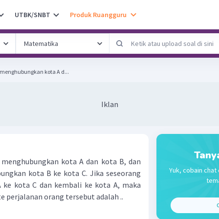
UTBK/SNBT
Produk Ruangguru
g menghubungkan kota A d...
Iklan
Tany
ng menghubungkan kota A dan kota B, dan
Yuk, cobain chat 
ngkan kota B ke kota C. Jika seseorang
tema
A ke kota C dan kembali ke kota A, maka
 perjalanan orang tersebut adalah ..
C