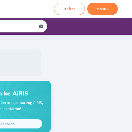
Daftar
Masuk
a ke AiRIS
dan belajar bareng AiRIS,
n pintarmu!
hat AiRIS