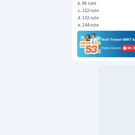
96 rute
122 rute
132 rute
144 rute
Ikuti Tryout SNBT 
Habis dalam
00
:
0