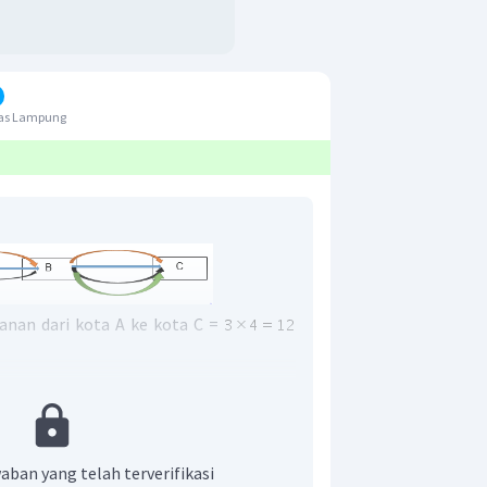
tas Lampung
anan dari kota A ke kota C =
anan dari kota C ke kota A =
rgian dari kota A ke kota C dan kembali
ya kemungkinan rute perjalanan orang
aban yang telah terverifikasi