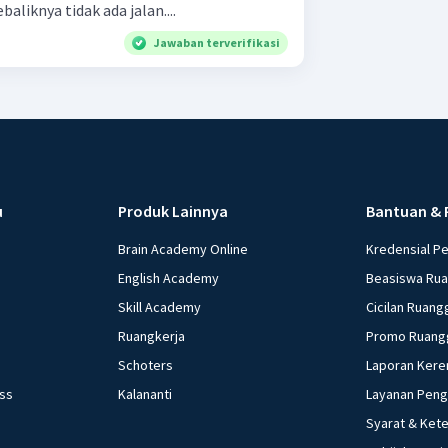
baliknya tidak ada jalan....
Jawaban terverifikasi
u
Produk Lainnya
Bantuan & 
Brain Academy Online
Kredensial P
English Academy
Beasiswa Ru
Skill Academy
Cicilan Ruang
Ruangkerja
Promo Ruang
Schoters
Laporan Kere
ess
Kalananti
Layanan Pen
Syarat & Ket