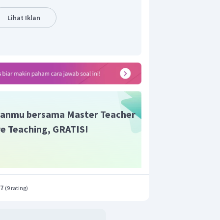
Lihat Iklan
n yang benar adalah E.
anmu bersama Master Teacher
ive Teaching, GRATIS!
.7
(
9 rating
)