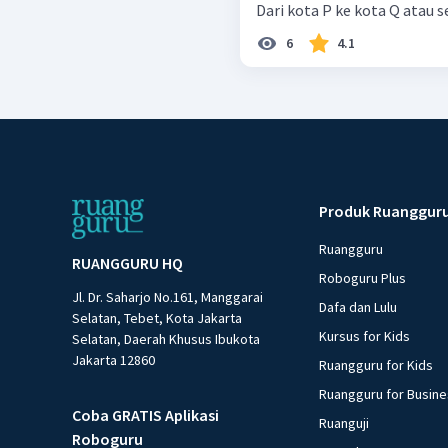
Dari kota P ke kota Q atau se
6
4.1
Produk Ruanggur
Ruangguru
RUANGGURU HQ
Roboguru Plus
Jl. Dr. Saharjo No.161, Manggarai
Dafa dan Lulu
Selatan, Tebet, Kota Jakarta
Kursus for Kids
Selatan, Daerah Khusus Ibukota
Jakarta 12860
Ruangguru for Kids
Ruangguru for Busin
Coba GRATIS Aplikasi
Ruanguji
Roboguru