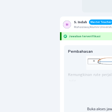
S. Indah
Master Teacher
Mahasiswa/Alumni Universi
Jawaban terverifikasi
Pembahasan
Kemungkinan rute perjal
rute
Kemungkinan rute perjal
rute
Jika seseorang ingin bepe
ke kota A, maka banyakn
Buka akses jaw
tersebut adalah