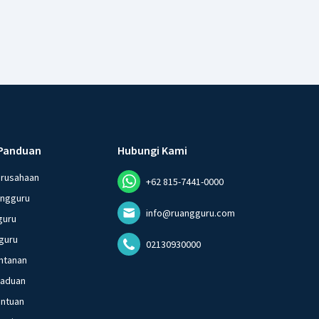
Panduan
Hubungi Kami
erusahaan
+62 815-7441-0000
angguru
info@ruangguru.com
guru
guru
02130930000
ntanan
gaduan
entuan