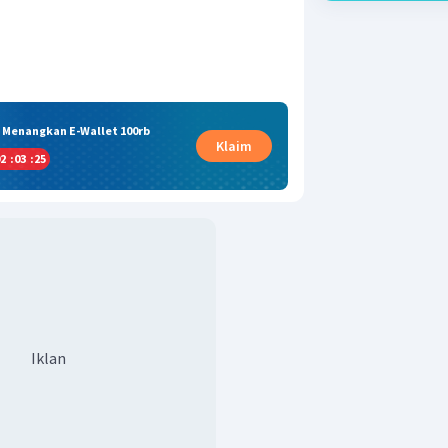
& Menangkan E-Wallet 100rb
Klaim
2
:
03
:
24
Iklan