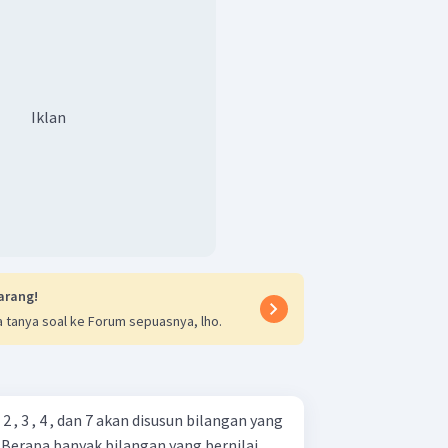
Iklan
arang!
 tanya soal ke Forum sepuasnya, lho.
2 , 3 , 4 , dan 7 akan disusun bilangan yang
. Berapa banyak bilangan yang bernilai