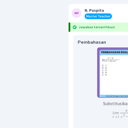
N. Puspita
Master Teacher
Jawaban terverifikasi
Pembahasan
Substitusika