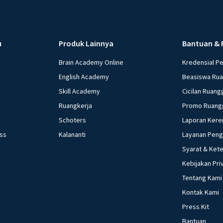
u
Produk Lainnya
Bantuan & 
Brain Academy Online
Kredensial P
English Academy
Beasiswa Ru
Skill Academy
Cicilan Ruang
Ruangkerja
Promo Ruang
Schoters
Laporan Kere
ess
Kalananti
Layanan Pen
Syarat & Ket
Kebijakan Pri
Tentang Kami
Kontak Kami
Press Kit
Bantuan