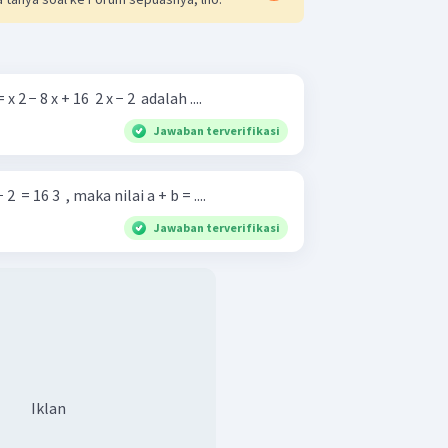
 − 8 x + 16 ​ 2 x − 2 ​ adalah ....
Jawaban terverifikasi
− 2 ​ = 16 3 ​ , maka nilai a + b = ....
Jawaban terverifikasi
Iklan