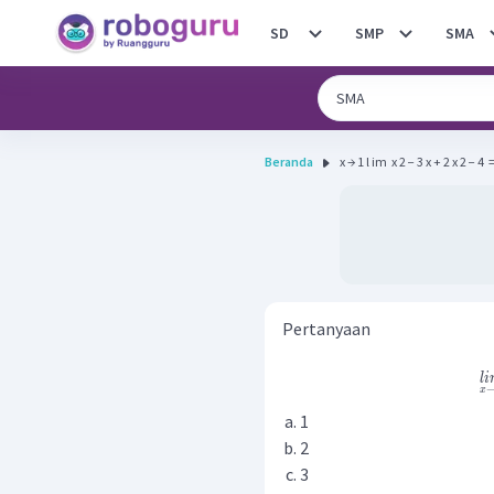
SD
SMP
SMA
Beranda
x → 1 l im ​ x 2 − 3 x + 2 x 2 − 4 ​ =
Pertanyaan
l
i
x
1
2
3