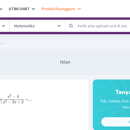
UTBK/SNBT
Produk Ruangguru
 ....
Iklan
Tany
2
−
4
x
....
=
m
Yuk, cobain chat 
2
−
3
+
2
x
x
→
1
tema
C