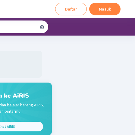
Daftar
Masuk
a ke AiRIS
dan belajar bareng AiRIS,
n pintarmu!
hat AiRIS