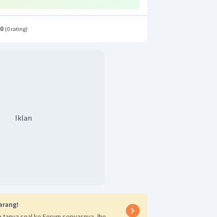
.0
(
0 rating
)
Iklan
arang!
 tanya soal ke Forum sepuasnya, lho.