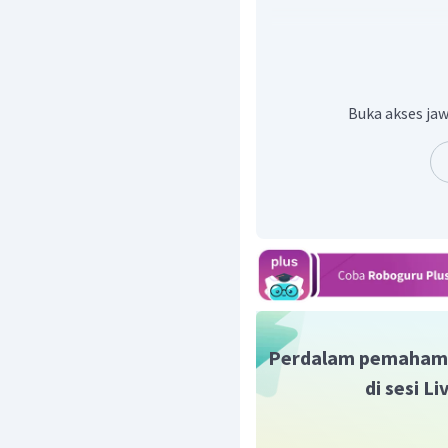
Jadi,
Jawabannya tidak terdapa
Buka akses jaw
Perdalam pemaham
di sesi L