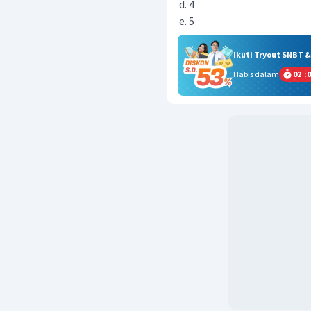
4
5
Ikuti Tryout SNBT 
Habis dalam
02
:
0