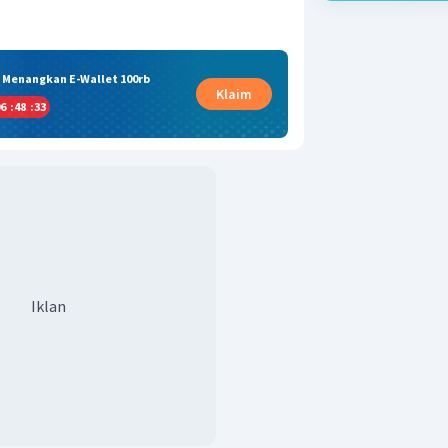
& Menangkan E-Wallet 100rb
Klaim
6
:
48
:
33
Iklan