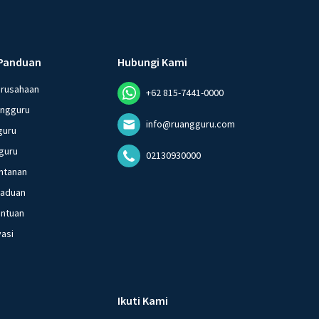
Panduan
Hubungi Kami
erusahaan
+62 815-7441-0000
angguru
info@ruangguru.com
guru
guru
02130930000
ntanan
gaduan
entuan
vasi
Ikuti Kami