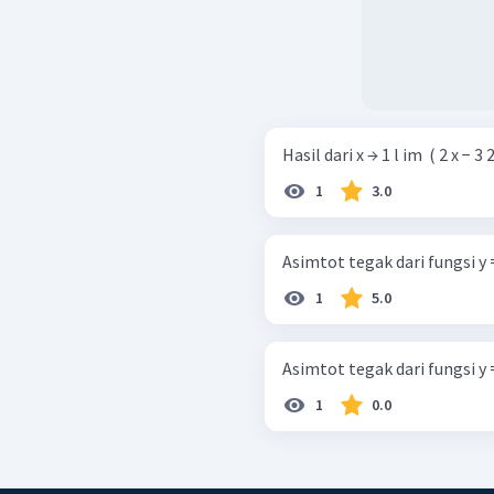
Hasil dari x → 1 l im ​ ( 2 x − 3 2 x 
1
3.0
Asimtot tegak dari fungsi y = x 
1
5.0
Asimtot tegak dari fungsi y = x 
1
0.0