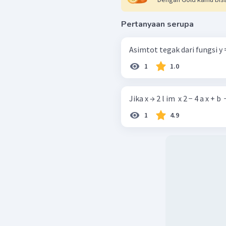
Pertanyaan serupa
Asimtot tegak dari fungsi y = x 2
1
1.0
Jika x → 2 l im ​ x 2 − 4 a x + b ​ 
1
4.9