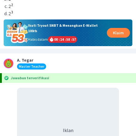
Ikuti Tryout SNBT & Menangkan E-Wallet
100rb
Klaim
Habis dalam
00
:
14
:
58
:
57
A. Tegar
Master Teacher
Jawaban terverifikasi
Iklan