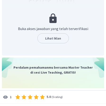
2
×
3
×
4
×
5
2
=
2
Buka akses jawaban yang telah terverifikasi
Hasil dari
.
3
×
10
Oleh karena itu, jawaban yang tepat adalah C.
Lihat Iklan
Perdalam pemahamanmu bersama Master Teacher
di sesi Live Teaching, GRATIS!
5.0
1
(
5 rating
)