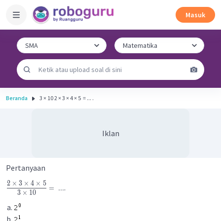
Masuk
Beranda
3 × 10 2 × 3 × 4 × 5 ​ = ... .
Iklan
Pertanyaan
2
×
3
×
4
×
5
.
=
...
3
×
10