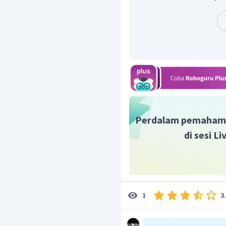
Jadi, nilai
ada
Perdalam pemaham
di sesi L
3
1