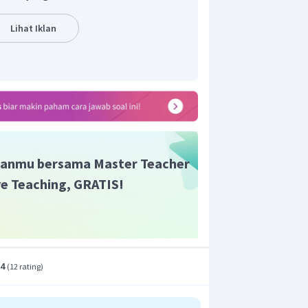
Lihat Iklan
lah
anmu bersama Master Teacher
ive Teaching, GRATIS!
.4
(
12 rating
)