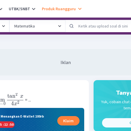
UTBK/SNBT
Produk Ruangguru
Iklan
Tany
2
tan
x
im
= ...
Yuk, cobain chat 
2
4
x
→
0
tema
& Menangkan E-Wallet 100rb
Klaim
C
5
:
12
:
49