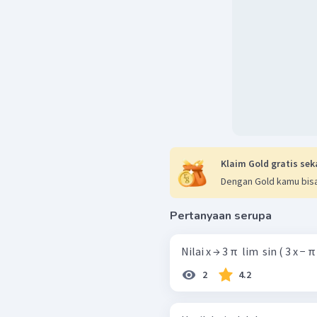
Klaim Gold gratis sek
Dengan Gold kamu bisa
Pertanyaan serupa
Nilai x → 3 π ​ lim ​ sin ( 3 x − π 
2
4.2