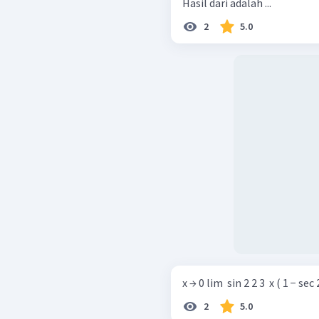
Hasil dari adalah ...
2
5.0
x → 0 lim ​ sin 2 2 3 ​ x ( 1 − sec 2 
2
5.0