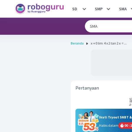
SD
SMP
SMA
Beranda
x → 0 lim ​ 4 x 2 tan 2 x ​ = ...
Pertanyaan
l
x
Ikuti Tryout SNBT 
Habis dalam
00
:
1