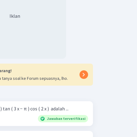
Iklan
arang!
 tanya soal ke Forum sepuasnya, lho.
) tan ( 3 x − π ) cos ( 2 x ) ​ adalah ...
Jawaban terverifikasi