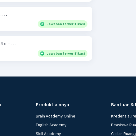
. . .
Jawaban terverifikasi
 ​ = . . . .
Jawaban terverifikasi
u
Produk Lainnya
Bantuan & 
Brain Academy Online
Kredensial P
English Academy
Beasiswa Ru
Skill Academy
Cicilan Ruang