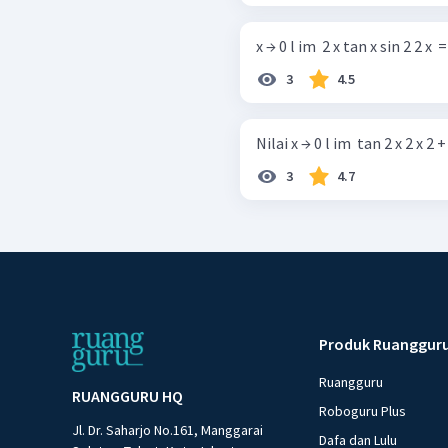
x → 0 l im ​ 2 x tan x sin 2 2 x ​ = . 
3
4.5
Nilai x → 0 l im ​ tan 2 x 2 x 2 + 4 x
3
4.7
Produk Ruanggur
Ruangguru
RUANGGURU HQ
Roboguru Plus
Jl. Dr. Saharjo No.161, Manggarai
Dafa dan Lulu