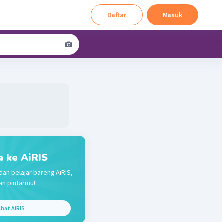
Daftar
Masuk
a ke AiRIS
dan belajar bareng AiRIS,
n pintarmu!
hat AiRIS