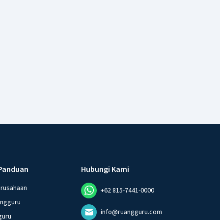
Panduan
Hubungi Kami
erusahaan
+62 815-7441-0000
angguru
info@ruangguru.com
guru