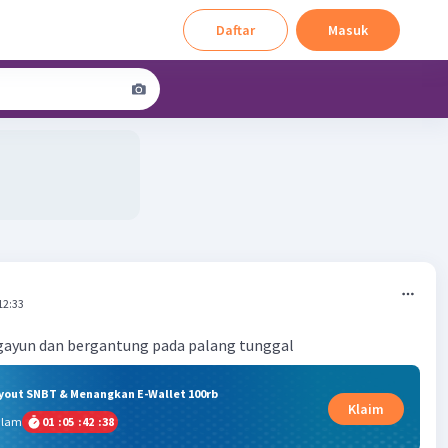
Daftar
Masuk
12:33
gayun dan bergantung pada palang tunggal
ryout SNBT & Menangkan E-Wallet 100rb
Klaim
alam
01
:
05
:
42
:
38