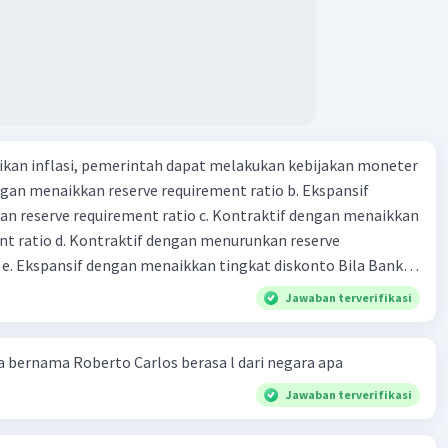
kan inflasi, pemerintah dapat melakukan kebijakan moneter
dengan menaikkan reserve requirement ratio b. Ekspansif
n reserve requirement ratio c. Kontraktif dengan menaikkan
nt ratio d. Kontraktif dengan menurunkan reserve
. Ekspansif dengan menaikkan tingkat diskonto Bila Bank
n kebijakan moneter ekspansif, ceteris paribus maka .... a.
Jawaban terverifikasi
asi di mana bentuk kurva jumlah uang beredar (penawaran
iri bawah ke kanan atas b. Menimbulkan deflasi di mana bentuk
 bernama Roberto Carlos berasa l dari negara apa
 beredar (penawaran uang) naik dari kiri bawah ke kanan atas
meningkat di mana bentuk kurva jumlah uang beredar
Jawaban terverifikasi
aik dari kiri bawah ke kanan atas d. Tingkat bunga turun di
 jumlah uang beredar (penawaran uang) naik dari kiri bawah