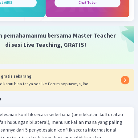
at AiRIS
Chat Tutor
vel 2
024 12:57
terverifikasi
m pemahamanmu bersama Master Teacher
wal berdiri di bawah palang tunggal.
Iklan
di sesi Live Teaching, GRATIS!
atlah sendiri atau dibantu teman untuk bergantung pada
nggal.
ikan jarak tangan saat bergantung pada palang tunggal.
 gratis sekarang!
ua tangan selebar bahu, posisi telapak tangan menghadap
d kamu bisa tanya soal ke Forum sepuasnya, lho.
pala, dan kedua lengan lurus.
a
a posisi sudah menangkap palang dengan kedua tangan
n posisi tersebut selama beberapa saat dengan posisi
yelesaian konflik secara sederhana (pendekatan kultur atau
 lurus dan tubuh juga lurus. Posisi ini disebut sebagai
 fan hubungan bilateral), menurut kalian mana yang paling
bergantung.
ik secara internasional
i dan jasa-jasa baik, konsiliasi, penyelidikan, dan