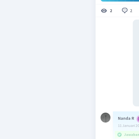
2
2
Nanda R
11 Januari 2
Jawaban 