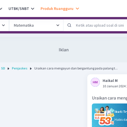
UTBK/SNBT
Produk Ruangguru
Iklan
SD
Penjaskes
Uraikan cara mengayun dan bergantung pada palang t...
Haikal M
10 Januari 2024 
Uraikan cara men
Ikuti T
Habis d