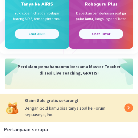
dikali 5
Tanya ke AiRIS
Roboguru Plus
Yuk, cobain chat dan belajar
Dapatkan pembahasan soal
ga
— Tampilkan 1 balasan lainnya
bareng AiRIS, teman pintarmu!
pake lama
, langsung dari Tutor!
Chat AiRIS
Chat Tutor
WIRA S
Level 34
17 September 2024 12:24
1
7 -
Perdalam pemahamanmu bersama Master Teacher
Iklan
di sesi Live Teaching, GRATIS!
2
·
0.0
(
0
)
Balas
Beri Rating
Klaim Gold gratis sekarang!
Dengan Gold kamu bisa tanya soal ke Forum
sepuasnya, lho.
Pertanyaan serupa