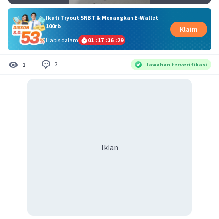
Ikuti Tryout SNBT & Menangkan E-Wallet
100rb
Klaim
Habis dalam
01
:
17
:
36
:
29
2
1
Jawaban terverifikasi
Iklan