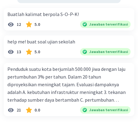
Buatlah kalimat berpola S-O-P-K!
12
5.0
Jawaban terverifikasi
help me! buat soal ujian sekolah
13
5.0
Jawaban terverifikasi
Penduduk suatu kota berjumlah 500.000 jiwa dengan laju
pertumbuhan 3% per tahun. Dalam 20 tahun
diproyeksikan meningkat tajam. Evaluasi dampaknya
adalah A. kebutuhan infrastruktur meningkat 3. tekanan
terhadap sumber daya bertambah C. pertumbuhan
eksponensial berdampak jangka panjang D. tidak
21
0.0
Jawaban terverifikasi
memengaruhi tata ruang E. proyeksi penduduk penting
untuk perencanaan