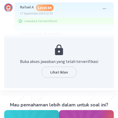
Rafael A
Level 64
17 September 2024 12:20
Jawaban terverifikasi
Jawaban ada di gambar
Buka akses jawaban yang telah terverifikasi
Lihat Iklan
·
5.0
(
1
)
Balas
Beri Rating
Mau pemahaman lebih dalam untuk soal ini?
Rafael A
Level 64
17 September 2024 12:24