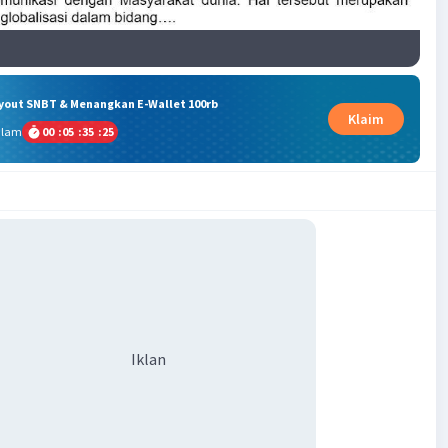
ryout SNBT & Menangkan E-Wallet 100rb
Klaim
alam
00
:
05
:
35
:
25
Iklan