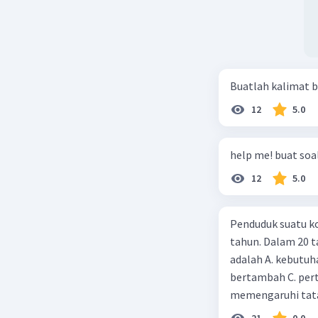
Buatlah kalimat b
12
5.0
help me! buat soal
12
5.0
Penduduk suatu ko
tahun. Dalam 20 
adalah A. kebutuh
bertambah C. per
memengaruhi tata
21
0.0