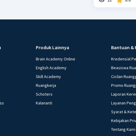
u
Produk Lainnya
Bantuan & 
Brain Academy Online
Kredensial P
English Academy
Beasiswa Ru
Skill Academy
Cicilan Ruang
Ruangkerja
Promo Ruang
Schoters
Laporan Kere
ess
Kalananti
Layanan Pen
Syarat & Ket
Kebijakan Pri
Tentang Kami