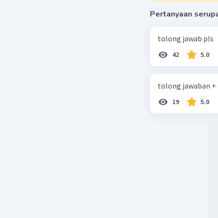
Pertanyaan serup
tolong jawab pls
42
5.0
tolong jawaban +
19
5.0