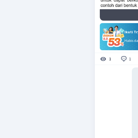
Ikuti T
Habis d
1
1