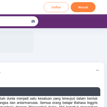
Daftar
Masuk
9