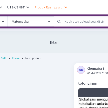
UTBK/SNBT
Produk Ruangguru
Iklan
SMP
Fisika
tolonginnn...
Chumaira S
06 Mei 2024 01:3
tolonginnn