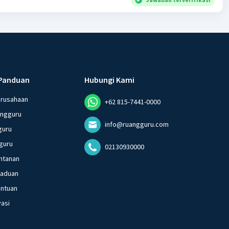
Panduan
Hubungi Kami
erusahaan
+62 815-7441-0000
angguru
info@ruangguru.com
guru
guru
02130930000
ntanan
gaduan
entuan
vasi