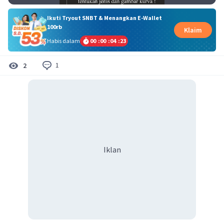
Ikuti Tryout SNBT & Menangkan E-Wallet
100rb
Klaim
Habis dalam
00
:
00
:
04
:
23
1
2
Iklan