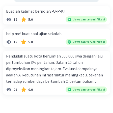
Buatlah kalimat berpola S-O-P-K!
12
5.0
Jawaban terverifikasi
help me! buat soal ujian sekolah
12
5.0
Jawaban terverifikasi
Penduduk suatu kota berjumlah 500.000 jiwa dengan laju
pertumbuhan 3% per tahun. Dalam 20 tahun
diproyeksikan meningkat tajam. Evaluasi dampaknya
adalah A. kebutuhan infrastruktur meningkat 3. tekanan
terhadap sumber daya bertambah C. pertumbuhan
eksponensial berdampak jangka panjang D. tidak
21
0.0
Jawaban terverifikasi
memengaruhi tata ruang E. proyeksi penduduk penting
untuk perencanaan