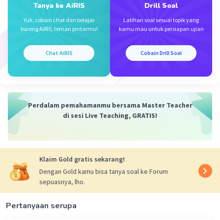
Tanya ke AiRIS
Drill Soal
Yuk, cobain chat dan belajar
Latihan soal sesuai topik yang
bareng AiRIS, teman pintarmu!
kamu mau untuk persiapan ujian
Chat AiRIS
Cobain Drill Soal
Perdalam pemahamanmu bersama Master Teacher
di sesi Live Teaching, GRATIS!
Klaim Gold gratis sekarang!
Dengan Gold kamu bisa tanya soal ke Forum
sepuasnya, lho.
Pertanyaan serupa