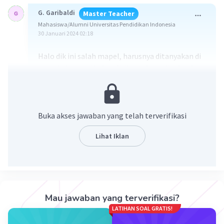
G. Garibaldi
Master Teacher
Mahasiswa/Alumni Universitas Pendidikan Indonesia
30 Januari 2024 02:18
Halo dik ini salah mapel, harusnya ditanyakan di
mapel ekonomi bukan fisika, tolong diupload
ulang sesuai mapel, yg ini izin kakak hapus
·
0.0
(
0
)
Balas
Beri Rating
Buka akses jawaban yang telah terverifikasi
Lihat Iklan
Iklan
Mau jawaban yang terverifikasi?
LATIHAN SOAL GRATIS!