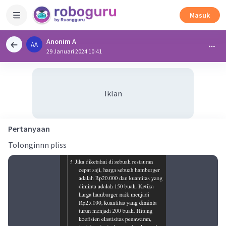
Masuk
Anonim A
AA
29 Januari 2024 10:41
Iklan
Pertanyaan
Tolonginnn pliss