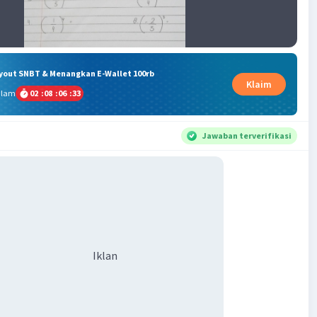
ryout SNBT & Menangkan E-Wallet 100rb
Klaim
alam
02
:
08
:
06
:
32
Jawaban terverifikasi
Iklan