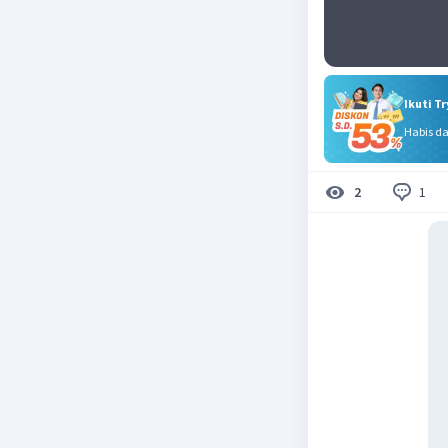
Ikuti T
Habis d
1
2