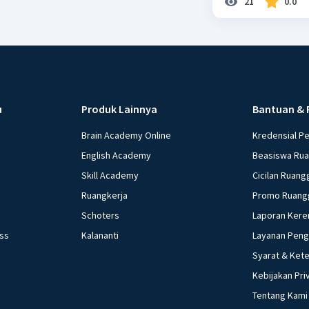
21
0.0
u
Produk Lainnya
Bantuan & 
Brain Academy Online
Kredensial P
English Academy
Beasiswa Ru
Skill Academy
Cicilan Ruang
Ruangkerja
Promo Ruang
Schoters
Laporan Kere
ess
Kalananti
Layanan Pen
Syarat & Ket
Kebijakan Pri
Tentang Kami