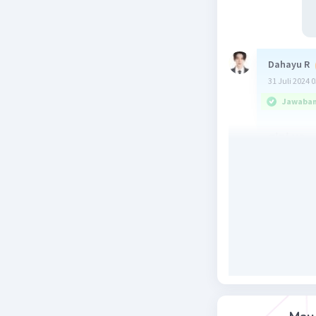
Dahayu R
31 Juli 2024 
Jawaban 
gini ya
Beri R