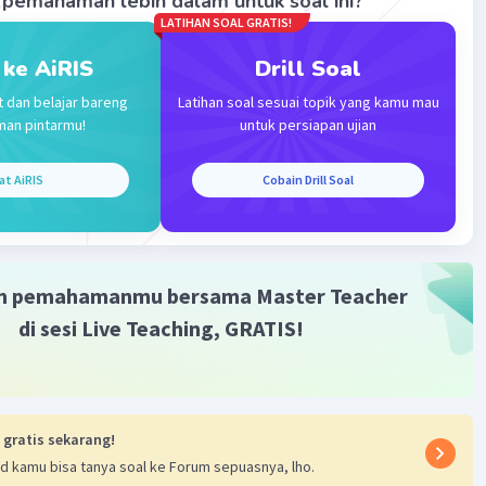
pemahaman lebih dalam untuk soal ini?
LATIHAN SOAL GRATIS!
 ke AiRIS
Drill Soal
t dan belajar bareng
Latihan soal sesuai topik yang kamu mau
man pintarmu!
untuk persiapan ujian
Iklan
at AiRIS
Cobain Drill Soal
m pemahamanmu bersama Master Teacher
di sesi Live Teaching, GRATIS!
 gratis sekarang!
d kamu bisa tanya soal ke Forum sepuasnya, lho.