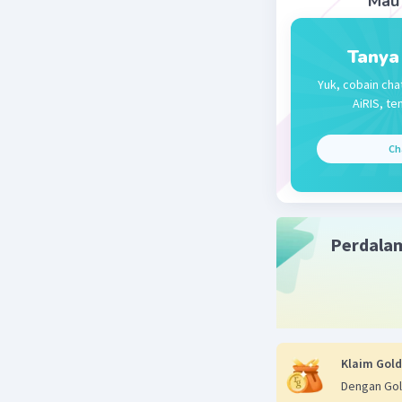
Mau 
Tanya
Yuk, cobain cha
AiRIS, te
Ch
Perdala
Klaim Gold
Dengan Gol