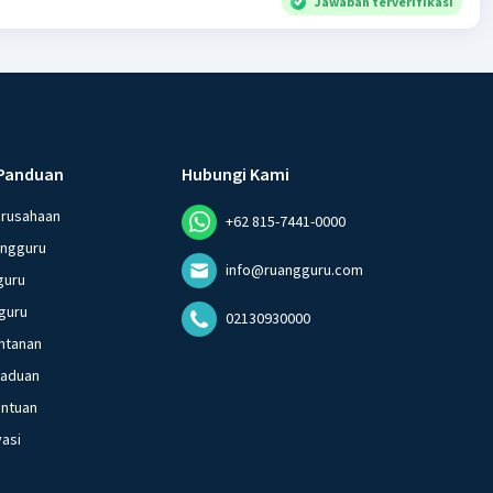
Jawaban terverifikasi
Panduan
Hubungi Kami
erusahaan
+62 815-7441-0000
angguru
info@ruangguru.com
guru
guru
02130930000
ntanan
gaduan
entuan
vasi