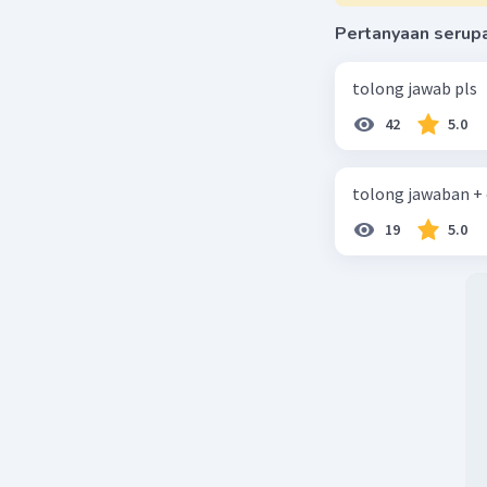
Pertanyaan serup
tolong jawab pls
42
5.0
tolong jawaban +
19
5.0