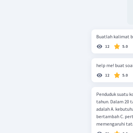
Buatlah kalimat b
12
5.0
help me! buat soal
12
5.0
Penduduk suatu ko
tahun. Dalam 20 
adalah A. kebutuh
bertambah C. per
memengaruhi tata