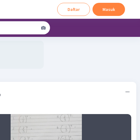
Daftar
Masuk
9