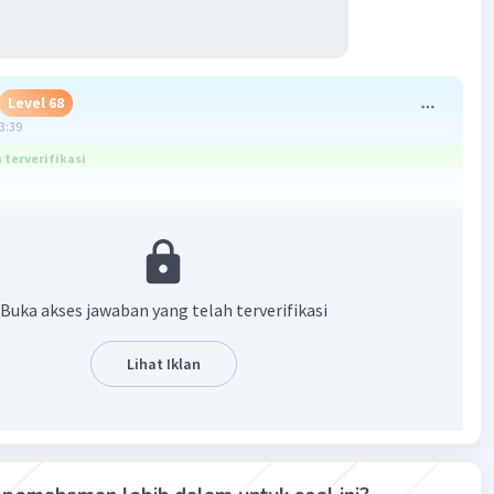
Level 68
03:39
terverifikasi
Buka akses jawaban yang telah terverifikasi
Lihat Iklan
·
0.0
(
0
)
Balas
ating