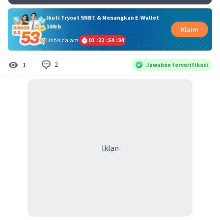
Ikuti Tryout SNBT & Menangkan E-Wallet
100rb
Klaim
Habis dalam
01
:
22
:
54
:
34
2
1
Jawaban terverifikasi
Iklan