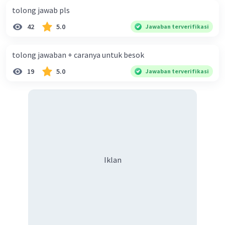
X=3
tolong jawab pls
Jadi, jumlah siswa yang tidak menyukai keduanya
adalah 3 siswa
42
5.0
Jawaban terverifikasi
·
0.0
(
0
)
Balas
Beri Rating
tolong jawaban + caranya untuk besok
19
5.0
Jawaban terverifikasi
Iklan