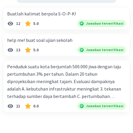
Buatlah kalimat berpola S-O-P-K!
12
5.0
Jawaban terverifikasi
help me! buat soal ujian sekolah
13
5.0
Jawaban terverifikasi
Penduduk suatu kota berjumlah 500.000 jiwa dengan laju
pertumbuhan 3% per tahun. Dalam 20 tahun
diproyeksikan meningkat tajam. Evaluasi dampaknya
adalah A. kebutuhan infrastruktur meningkat 3. tekanan
terhadap sumber daya bertambah C. pertumbuhan
eksponensial berdampak jangka panjang D. tidak
21
0.0
Jawaban terverifikasi
memengaruhi tata ruang E. proyeksi penduduk penting
untuk perencanaan