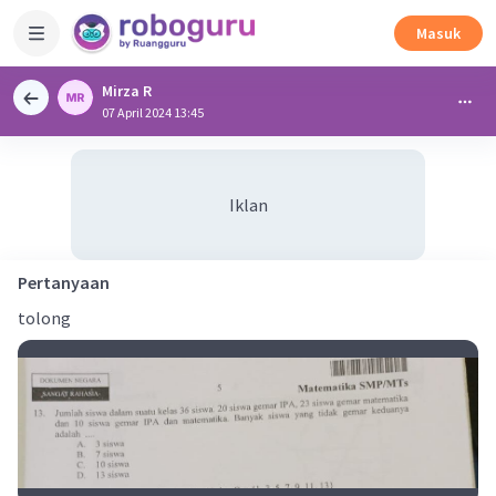
Masuk
Mirza R
07 April 2024 13:45
Iklan
Pertanyaan
tolong