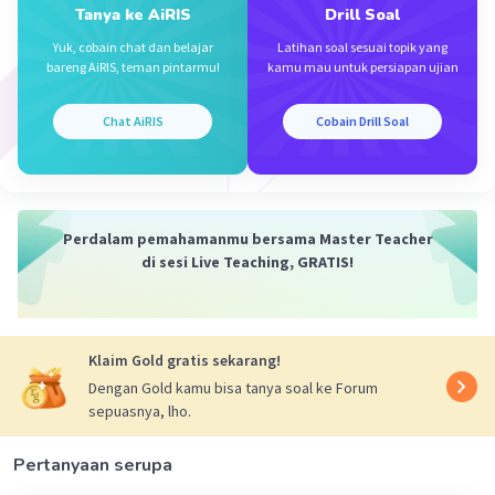
Tanya ke AiRIS
Drill Soal
Monica F
Level 68
Yuk, cobain chat dan belajar
Latihan soal sesuai topik yang
08 April 2024 04:08
bareng AiRIS, teman pintarmu!
kamu mau untuk persiapan ujian
Jawaban terverifikasi
Chat AiRIS
Cobain Drill Soal
diketahui :
Iklan
Jumlah siswa: 36 siswa
Gemar IPA: 20 siswa
Gemar MTK: 23 siswa
Perdalam pemahamanmu bersama Master Teacher
di sesi Live Teaching, GRATIS!
gemar IPA & MTK: 10 siswa
Ditanya: jumlah siswa yang tidak menyukai
keduanya??
Klaim Gold gratis sekarang!
Jawab:
Dengan Gold kamu bisa tanya soal ke Forum
36=(20+23-10)+x
sepuasnya, lho.
36=(43-10)+x
36=33x
Pertanyaan serupa
X=36-33