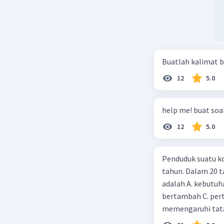
Buatlah kalimat b
12
5.0
help me! buat soal
12
5.0
Penduduk suatu ko
tahun. Dalam 20 
adalah A. kebutuh
bertambah C. per
memengaruhi tata