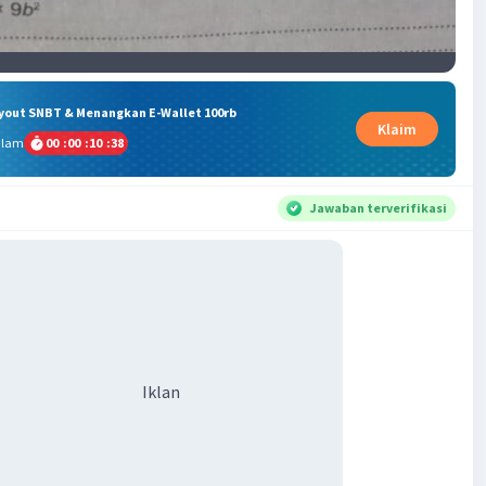
ryout SNBT & Menangkan E-Wallet 100rb
Klaim
alam
00
:
00
:
10
:
37
Jawaban terverifikasi
Iklan