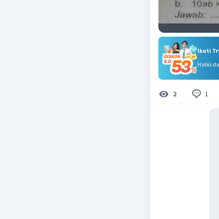
Ikuti T
Habis d
1
2