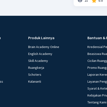
21
0.0
u
Produk Lainnya
Bantuan & 
Brain Academy Online
Kredensial P
English Academy
Beasiswa Ru
Skill Academy
Cicilan Ruang
Ruangkerja
Promo Ruang
Schoters
Laporan Kere
ess
Kalananti
Layanan Pen
Syarat & Ket
Kebijakan Pri
Tentang Kami