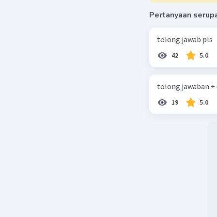
Pertanyaan serup
tolong jawab pls
42
5.0
tolong jawaban +
19
5.0