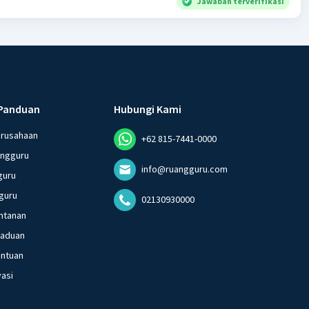
Jawaban terverifikasi
Panduan
Hubungi Kami
erusahaan
+62 815-7441-0000
angguru
info@ruangguru.com
guru
guru
02130930000
ntanan
gaduan
entuan
vasi