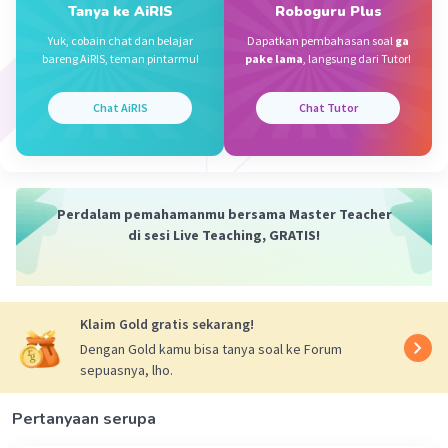
Tanya ke AiRIS
Roboguru Plus
·
5.0
(
1
)
Balas
Beri Rating
Yuk, cobain chat dan belajar
Dapatkan pembahasan soal
ga
bareng AiRIS, teman pintarmu!
pake lama
, langsung dari Tutor!
Chat AiRIS
Chat Tutor
Perdalam pemahamanmu bersama Master Teacher
di sesi Live Teaching, GRATIS!
Klaim Gold gratis sekarang!
Dengan Gold kamu bisa tanya soal ke Forum
sepuasnya, lho.
Pertanyaan serupa