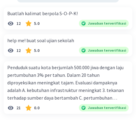
Buatlah kalimat berpola S-O-P-K!
12
5.0
Jawaban terverifikasi
help me! buat soal ujian sekolah
12
5.0
Jawaban terverifikasi
Penduduk suatu kota berjumlah 500.000 jiwa dengan laju
pertumbuhan 3% per tahun. Dalam 20 tahun
diproyeksikan meningkat tajam. Evaluasi dampaknya
adalah A. kebutuhan infrastruktur meningkat 3. tekanan
terhadap sumber daya bertambah C. pertumbuhan
eksponensial berdampak jangka panjang D. tidak
21
0.0
Jawaban terverifikasi
memengaruhi tata ruang E. proyeksi penduduk penting
untuk perencanaan