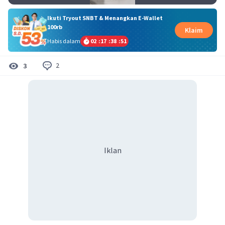
Ikuti Tryout SNBT & Menangkan E-Wallet
100rb
Klaim
Habis dalam
02
:
17
:
38
:
51
2
3
Iklan