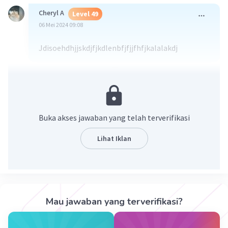
Cheryl A
Level 49
06 Mei 2024 09:08
Jdisoehdhjjskdjfjkdlenbfjfjjfhfjkalalakdj
·
0.0
(
0
)
Balas
Beri Rating
Hanifah M
Level 85
17 Agustus 2024 11:37
Buka akses jawaban yang telah terverifikasi
Volume nya 198,9cm³
Lihat Iklan
Iklan
·
0.0
(
0
)
Balas
Beri Rating
Mau jawaban yang terverifikasi?