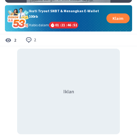
Ikuti Tryout SNBT & Menangkan E-Wallet
100rb
Klaim
Habis dalam
01
:
21
:
46
:
51
2
2
Iklan