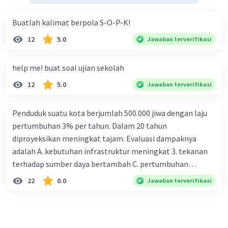
Buatlah kalimat berpola S-O-P-K!
12
5.0
Jawaban terverifikasi
help me! buat soal ujian sekolah
12
5.0
Jawaban terverifikasi
Penduduk suatu kota berjumlah 500.000 jiwa dengan laju
pertumbuhan 3% per tahun. Dalam 20 tahun
diproyeksikan meningkat tajam. Evaluasi dampaknya
adalah A. kebutuhan infrastruktur meningkat 3. tekanan
terhadap sumber daya bertambah C. pertumbuhan
eksponensial berdampak jangka panjang D. tidak
22
0.0
Jawaban terverifikasi
memengaruhi tata ruang E. proyeksi penduduk penting
untuk perencanaan