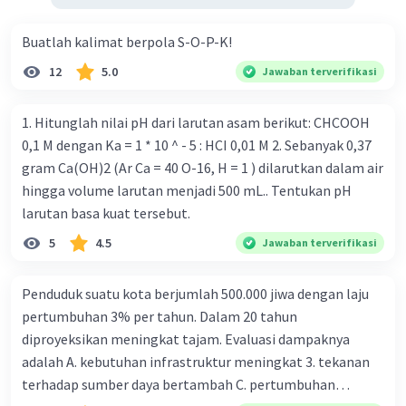
Buatlah kalimat berpola S-O-P-K!
12
5.0
Jawaban terverifikasi
1. Hitunglah nilai pH dari larutan asam berikut: CHCOOH
0,1 M dengan Ka = 1 * 10 ^ - 5 : HCI 0,01 M 2. Sebanyak 0,37
gram Ca(OH)2 (Ar Ca = 40 O-16, H = 1 ) dilarutkan dalam air
hingga volume larutan menjadi 500 mL.. Tentukan pH
larutan basa kuat tersebut.
5
4.5
Jawaban terverifikasi
Penduduk suatu kota berjumlah 500.000 jiwa dengan laju
pertumbuhan 3% per tahun. Dalam 20 tahun
diproyeksikan meningkat tajam. Evaluasi dampaknya
adalah A. kebutuhan infrastruktur meningkat 3. tekanan
terhadap sumber daya bertambah C. pertumbuhan