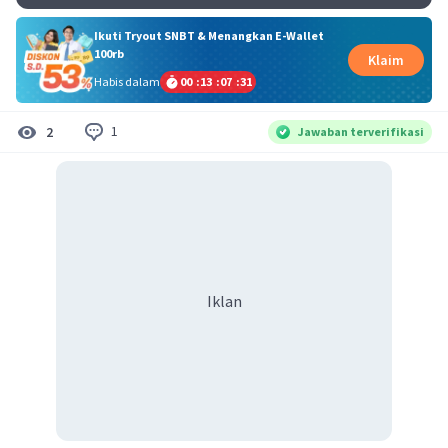
Ikuti Tryout SNBT & Menangkan E-Wallet
100rb
Klaim
Habis dalam
00
:
13
:
07
:
31
1
2
Jawaban terverifikasi
Iklan