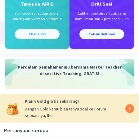
Tanya ke AiRIS
Drill Soal
Yuk, cobain chat dan belajar
Latihan soal sesuai topik yang
bareng AiRIS, teman pintarmu!
kamu mau untuk persiapan ujian
Iklan
Chat AiRIS
Cobain Drill Soal
Perdalam pemahamanmu bersama Master Teacher
di sesi Live Teaching, GRATIS!
Klaim Gold gratis sekarang!
Dengan Gold kamu bisa tanya soal ke Forum
sepuasnya, lho.
Pertanyaan serupa