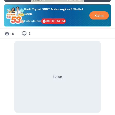
Ikuti Tryout SNBT & Menangkan E-Wallet
100rb
Klaim
Habis dalam
00
:
12
:
34
:
03
2
8
Iklan