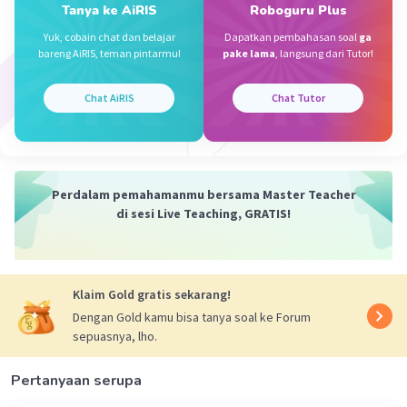
Tanya ke AiRIS
Roboguru Plus
Yuk, cobain chat dan belajar
Dapatkan pembahasan soal
ga
Zahra A
Level 53
bareng AiRIS, teman pintarmu!
pake lama
, langsung dari Tutor!
30 Mei 2026 22:28
Chat AiRIS
Chat Tutor
D. 3.720cm
Semoga benar ✅
Iklan
·
0.0
(
0
)
Balas
Beri Rating
Perdalam pemahamanmu bersama Master Teacher
di sesi Live Teaching, GRATIS!
Klaim Gold gratis sekarang!
Dengan Gold kamu bisa tanya soal ke Forum
sepuasnya, lho.
Pertanyaan serupa