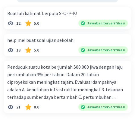
Buatlah kalimat berpola S-O-P-K!
12
5.0
Jawaban terverifikasi
help me! buat soal ujian sekolah
13
5.0
Jawaban terverifikasi
Penduduk suatu kota berjumlah 500.000 jiwa dengan laju
pertumbuhan 3% per tahun. Dalam 20 tahun
diproyeksikan meningkat tajam. Evaluasi dampaknya
adalah A. kebutuhan infrastruktur meningkat 3. tekanan
terhadap sumber daya bertambah C. pertumbuhan
eksponensial berdampak jangka panjang D. tidak
21
0.0
Jawaban terverifikasi
memengaruhi tata ruang E. proyeksi penduduk penting
untuk perencanaan