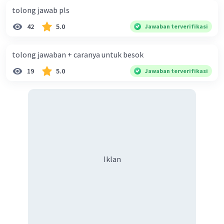
objektif dan santun. Objektif artinya menanggapi
tolong jawab pls
sesuatu dengan apa adanya. Santun artinya menanggapi
42
5.0
dengan cara dan bahasa yang baik.
Jawaban terverifikasi
·
5.0
(
1
)
Balas
Beri Rating
tolong jawaban + caranya untuk besok
19
5.0
Jawaban terverifikasi
Sazia M
Level 43
08 Mei 2024 06:56
Jawaban:A
Karena terdapat unsur² yg menunjukkan teks
Iklan
tanggapan
Iklan
·
0.0
(
0
)
Balas
Beri Rating