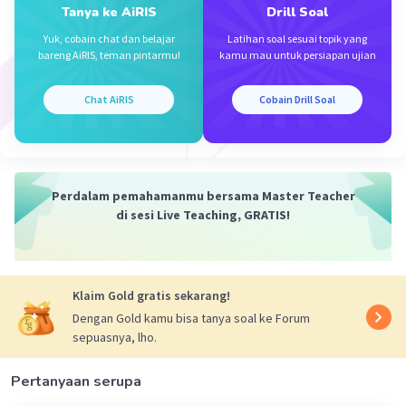
Tanya ke AiRIS
Drill Soal
• Belajar untuk menyampaikan dan mendengarkan
Yuk, cobain chat dan belajar
Latihan soal sesuai topik yang
tanggapan dengan objektif serta santun
bareng AiRIS, teman pintarmu!
kamu mau untuk persiapan ujian
Chat AiRIS
Cobain Drill Soal
Ciri-Ciri Teks Tanggapan
Apa aja sih yang termasuk ke dalam ciri-ciri teks
tanggapan? Berikut diantaranya :
Perdalam pemahamanmu bersama Master Teacher
• Mempunyai 3 struktur, antara lain; konteks, deskripsi,
di sesi Live Teaching, GRATIS!
serta penilaian
• Berisi kritik dan saran yang didukung oleh fakta atau
alasan
Klaim Gold gratis sekarang!
Dengan Gold kamu bisa tanya soal ke Forum
• Menggunakan bahasa yang santun, jelas, dan logis
sepuasnya, lho.
Syarat Teks Tanggapan
Pertanyaan serupa
Sedangkan syarat teks tanggapan harus bersifat