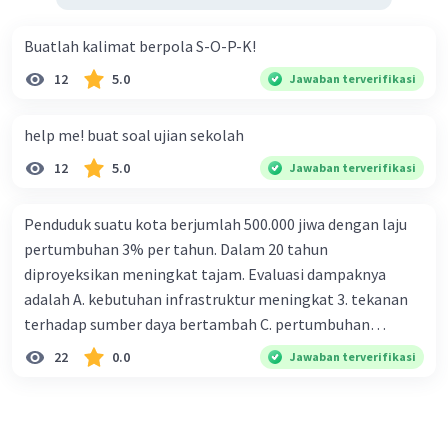
Buatlah kalimat berpola S-O-P-K!
12
5.0
Jawaban terverifikasi
help me! buat soal ujian sekolah
12
5.0
Jawaban terverifikasi
Penduduk suatu kota berjumlah 500.000 jiwa dengan laju
pertumbuhan 3% per tahun. Dalam 20 tahun
diproyeksikan meningkat tajam. Evaluasi dampaknya
adalah A. kebutuhan infrastruktur meningkat 3. tekanan
terhadap sumber daya bertambah C. pertumbuhan
eksponensial berdampak jangka panjang D. tidak
22
0.0
Jawaban terverifikasi
memengaruhi tata ruang E. proyeksi penduduk penting
untuk perencanaan