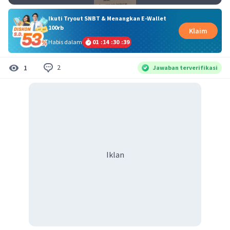
Ikuti Tryout SNBT & Menangkan E-Wallet
100rb
Klaim
Habis dalam
01
:
14
:
30
:
39
2
1
Jawaban terverifikasi
Iklan